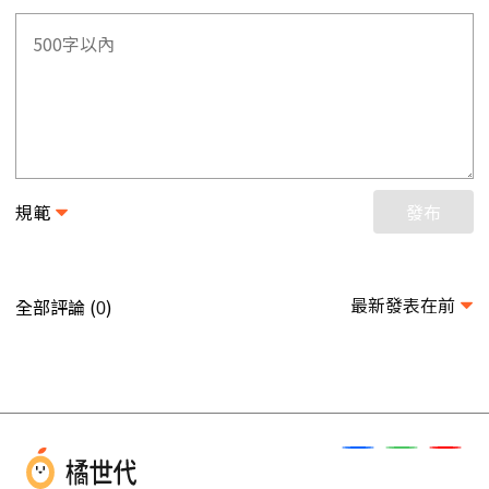
規範
發布
最新發表在前
全部評論 (
)
0