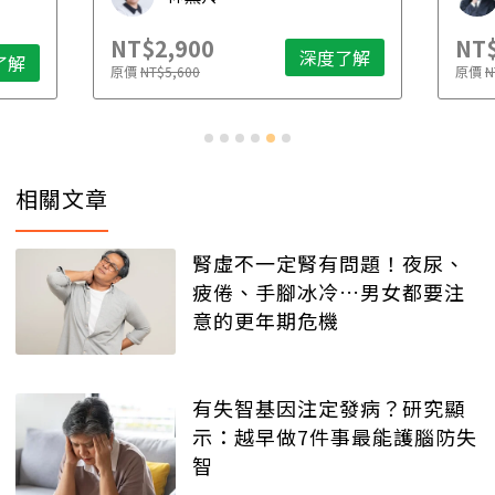
NT$2,900
NT$
深度了解
了解
原價
NT$5,600
原價
N
相關文章
腎虛不一定腎有問題！夜尿、
疲倦、手腳冰冷…男女都要注
意的更年期危機
有失智基因注定發病？研究顯
示：越早做7件事最能護腦防失
智