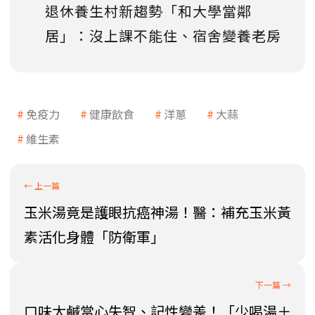
退休養生村新趨勢「和大學當鄰
居」：沒上課不能住、宿舍變養老房
免疫力
健康飲食
洋蔥
大蒜
維生素
玉米湯竟是護眼抗癌神湯！醫：補充玉米黃
素活化身體「防衛軍」
口味太鹹當心失智、記性變差！「少喝湯＋