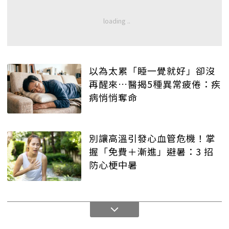
以為太累「睡一覺就好」卻沒
再醒來…醫揭5種異常疲倦：疾
病悄悄奪命
別讓高溫引發心血管危機！掌
握「免費＋漸進」避暑：3 招
防心梗中暑