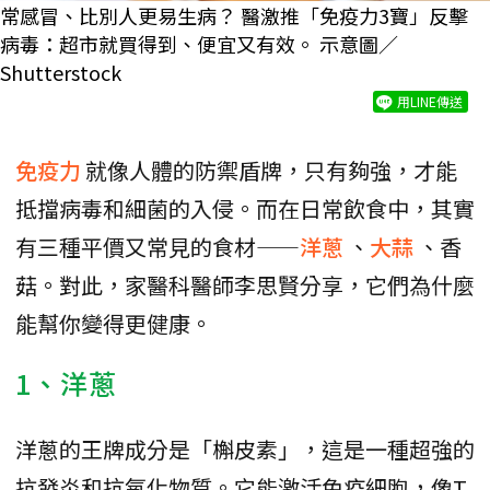
常感冒、比別人更易生病？ 醫激推「免疫力3寶」反擊
病毒：超市就買得到、便宜又有效。 示意圖／
Shutterstock
用LINE傳送
免疫力
就像人體的防禦盾牌，只有夠強，才能
抵擋病毒和細菌的入侵。而在日常飲食中，其實
有三種平價又常見的食材——
洋蔥
、
大蒜
、香
菇。對此，家醫科醫師李思賢分享，它們為什麼
能幫你變得更健康。
1、洋蔥
洋蔥的王牌成分是「槲皮素」，這是一種超強的
抗發炎和抗氧化物質。它能激活免疫細胞，像T