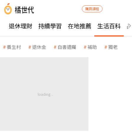
購買課程
退休理財
持續學習
在地推薦
生活百科
養生村
退休金
自書遺囑
補助
獨老