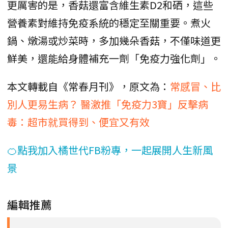
更厲害的是，香菇還富含維生素D2和硒，這些
營養素對維持免疫系統的穩定至關重要。煮火
鍋、燉湯或炒菜時，多加幾朵香菇，不僅味道更
鮮美，還能給身體補充一劑「免疫力強化劑」。
本文轉載自《常春月刊》，原文為：
常感冒、比
別人更易生病？ 醫激推「免疫力3寶」反擊病
毒：超市就買得到、便宜又有效
🍊點我加入橘世代FB粉專，一起展開人生新風
景
編輯推薦