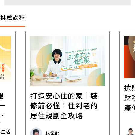
推薦課程
遺
報
打造安心住的家｜裝
財
一
修前必懂！住到老的
產
一
居住規劃全攻略
先
毒生活
林黛羚