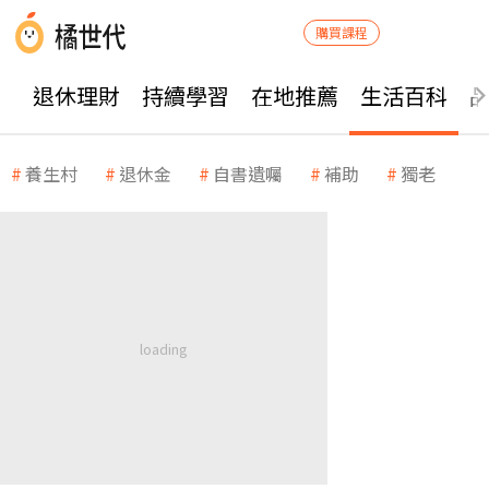
購買課程
退休理財
持續學習
在地推薦
生活百科
養生村
退休金
自書遺囑
補助
獨老