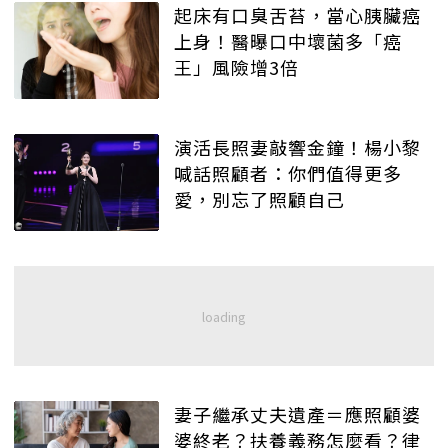
起床有口臭舌苔，當心胰臟癌
上身！醫曝口中壞菌多「癌
王」風險增3倍
演活長照妻敲響金鐘！楊小黎
喊話照顧者：你們值得更多
愛，別忘了照顧自己
妻子繼承丈夫遺產＝應照顧婆
婆終老？扶養義務怎麼看？律