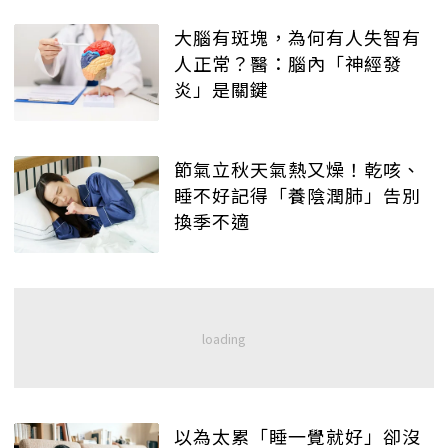
大腦有斑塊，為何有人失智有
人正常？醫：腦內「神經發
炎」是關鍵
節氣立秋天氣熱又燥！乾咳、
睡不好記得「養陰潤肺」告別
換季不適
以為太累「睡一覺就好」卻沒