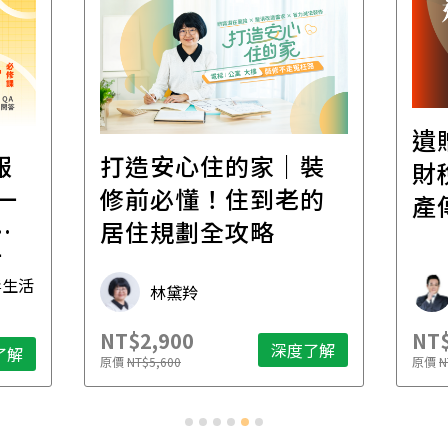
遺
報
打造安心住的家｜裝
財
一
修前必懂！住到老的
產
一
居住規劃全攻略
先
毒生活
林黛羚
NT$2,900
NT$
深度了解
了解
原價
NT$5,600
原價
N