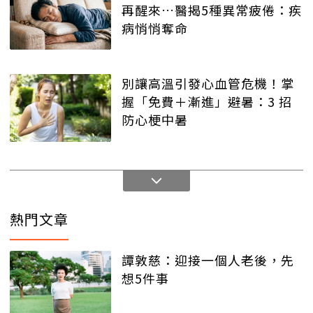
再醒來…醫揭5種異常疲倦：疾
病悄悄奪命
別讓高溫引發心血管危機！掌
握「免費＋漸進」避暑：3 招
防心梗中暑
熱門文章
譚敦慈：迎接一個人老後，先
想5件事