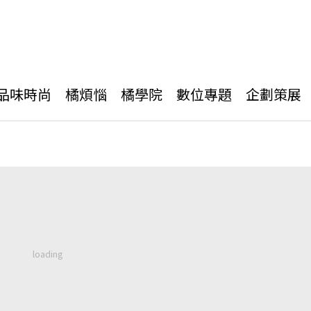
品味時尚
橘煩惱
橘學院
數位專題
企劃策展