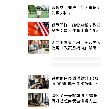
譚敦慈：迎接一個人老後，
先想5件事
戰爭開打，錢變廢紙？教授
提醒：這三件事比資產配置
更重要！
入住平價養生村！全台老人
公寓「政策型補助」最高打
5折
只想退休後穩穩領錢！她出
清 0056 換這 3 檔好股：
股價高點照樣買
退休第一天就崩潰！60歲
男對著超商便當懷疑人生
「一切好安靜」