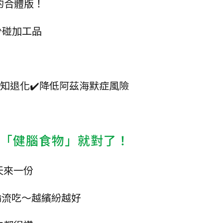
的合體版！
少碰加工品
緩認知退化✔️降低阿茲海默症風險
種「健腦食物」就對了！
天來一份
輪流吃～越繽紛越好