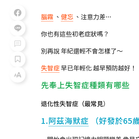
腦霧
、
健忘
、注意力差…
你也有這些初老症狀嗎？
別再說 年紀還輕不會怎樣了～
失智症
早已年輕化 越早預防越好！
先奉上失智症種類有哪些
退化性失智症（最常見
）
1.
阿茲海默症
（好發於65