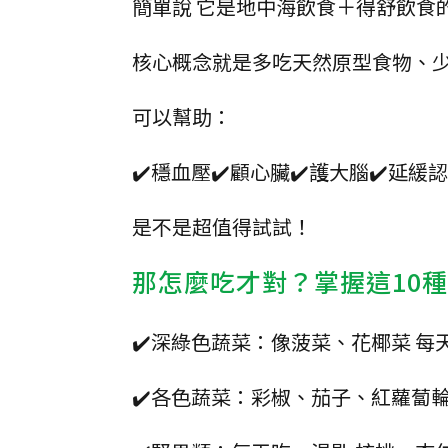
簡單說 它是地中海飲食＋得舒飲食
核心概念就是多吃天然原型食物、
可以幫助：
✔️穩血壓✔️顧心臟✔️護大腦✔️延
是不是超值得試試！
那怎麼吃才對？掌握這10
✔️深綠色蔬菜：像菠菜、花椰菜 每
✔️各色蔬菜：彩椒、茄子、紅蘿蔔