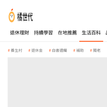
退休理財
持續學習
在地推薦
生活百科
養生村
退休金
自書遺囑
補助
獨老