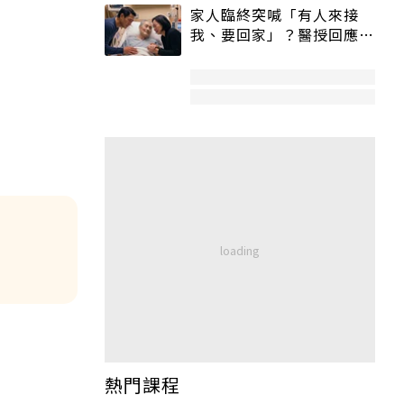
家人臨終突喊「有人來接
我、要回家」？醫授回應方
式快學：避免抱憾終生
熱門課程