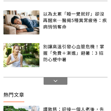
以為太累「睡一覺就好」卻沒
再醒來…醫揭5種異常疲倦：疾
病悄悄奪命
別讓高溫引發心血管危機！掌
握「免費＋漸進」避暑：3 招
防心梗中暑
熱門文章
譚敦慈：迎接一個人老後，先