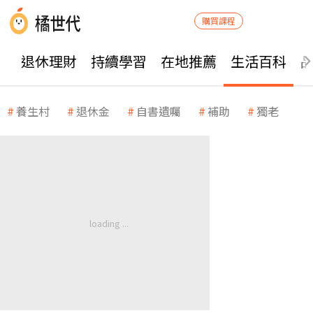
購買課程
退休理財
持續學習
在地推薦
生活百科
養生村
退休金
自書遺囑
補助
獨老