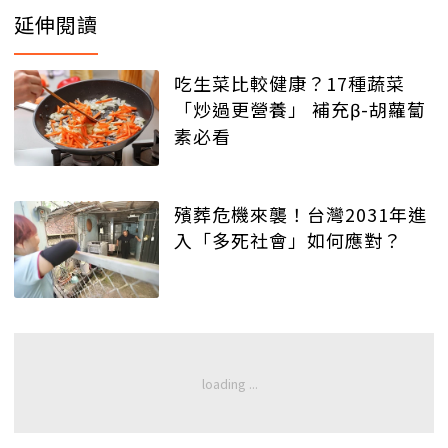
延伸閱讀
吃生菜比較健康？17種蔬菜
「炒過更營養」 補充β-胡蘿蔔
素必看
殯葬危機來襲！台灣2031年進
入「多死社會」如何應對？