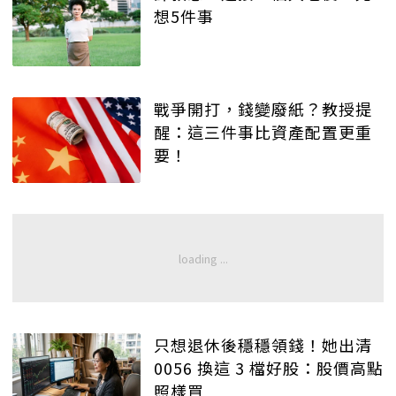
想5件事
戰爭開打，錢變廢紙？教授提
醒：這三件事比資產配置更重
要！
只想退休後穩穩領錢！她出清
0056 換這 3 檔好股：股價高點
照樣買