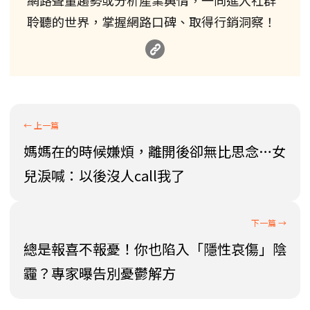
聆聽的世界，掌握網路口碑、取得行銷洞察！
媽媽在的時候嫌煩，離開後卻無比思念…女
兒淚喊：以後沒人call我了
總是報喜不報憂！你也陷入「隱性哀傷」陰
霾？專家曝告別憂鬱解方