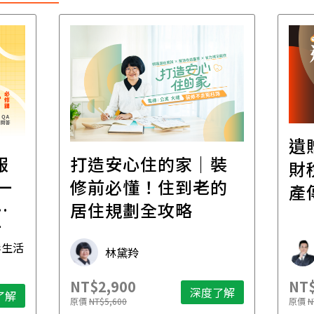
遺
報
打造安心住的家｜裝
財
一
修前必懂！住到老的
產
一
居住規劃全攻略
先
毒生活
林黛羚
NT$2,900
NT$
深度了解
了解
原價
NT$5,600
原價
N