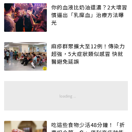
你的血液比奶油還濃？2大壞習
慣逼出「乳糜血」治療方法曝
光
麻疹群聚擴大至12例！傳染力
超強，5大症狀類似感冒 快就
醫避免延誤
吃這些食物少活48分鐘！「折