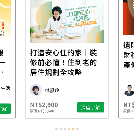
遺
報
打造安心住的家｜裝
財
一
修前必懂！住到老的
產
一
居住規劃全攻略
先
毒生活
林黛羚
NT$2,900
NT$
深度了解
了解
原價
NT$5,600
原價
N