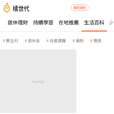
購買課程
退休理財
持續學習
在地推薦
生活百科
養生村
退休金
自書遺囑
補助
獨老