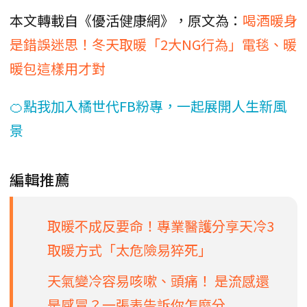
本文轉載自《優活健康網》，原文為：
喝酒暖身
是錯誤迷思！冬天取暖「2大NG行為」電毯、暖
暖包這樣用才對
🍊點我加入橘世代FB粉專，一起展開人生新風
景
編輯推薦
取暖不成反要命！專業醫護分享天冷3
取暖方式「太危險易猝死」
天氣變冷容易咳嗽、頭痛！ 是流感還
是感冒？一張表告訴你怎麼分