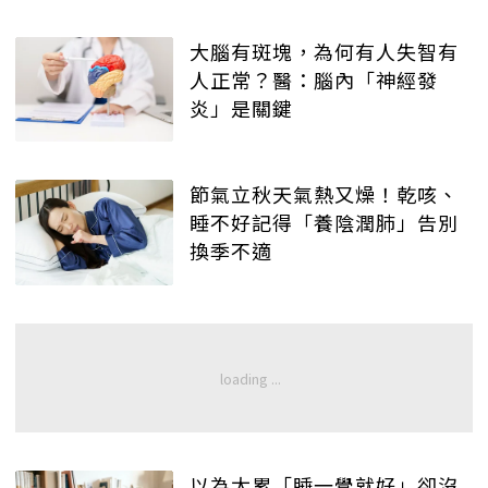
大腦有斑塊，為何有人失智有
人正常？醫：腦內「神經發
炎」是關鍵
節氣立秋天氣熱又燥！乾咳、
睡不好記得「養陰潤肺」告別
換季不適
以為太累「睡一覺就好」卻沒