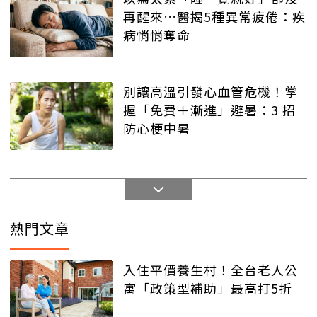
再醒來…醫揭5種異常疲倦：疾
病悄悄奪命
別讓高溫引發心血管危機！掌
握「免費＋漸進」避暑：3 招
防心梗中暑
熱門文章
入住平價養生村！全台老人公
寓「政策型補助」最高打5折