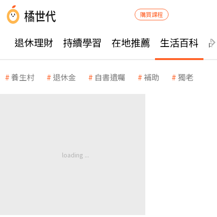
購買課程
退休理財
持續學習
在地推薦
生活百科
養生村
退休金
自書遺囑
補助
獨老