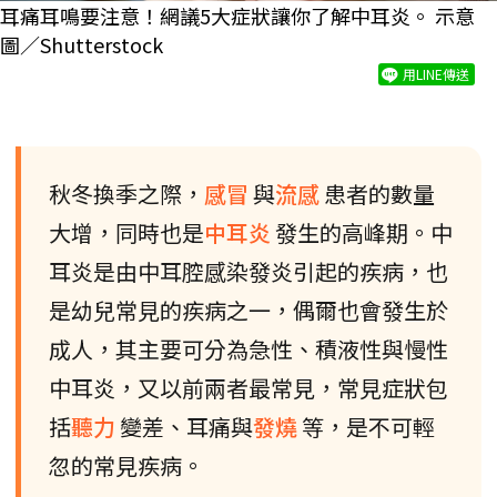
耳痛耳鳴要注意！網議5大症狀讓你了解中耳炎。 示意
圖／Shutterstock
用LINE傳送
秋冬換季之際，
感冒
與
流感
患者的數量
大增，同時也是
中耳炎
發生的高峰期。中
耳炎是由中耳腔感染發炎引起的疾病，也
是幼兒常見的疾病之一，偶爾也會發生於
成人，其主要可分為急性、積液性與慢性
中耳炎，又以前兩者最常見，常見症狀包
括
聽力
變差、耳痛與
發燒
等，是不可輕
忽的常見疾病。