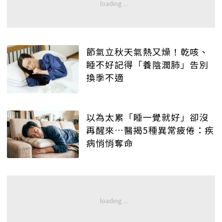
節氣立秋天氣熱又燥！乾咳、
睡不好記得「養陰潤肺」告別
換季不適
以為太累「睡一覺就好」卻沒
再醒來…醫揭5種異常疲倦：疾
病悄悄奪命