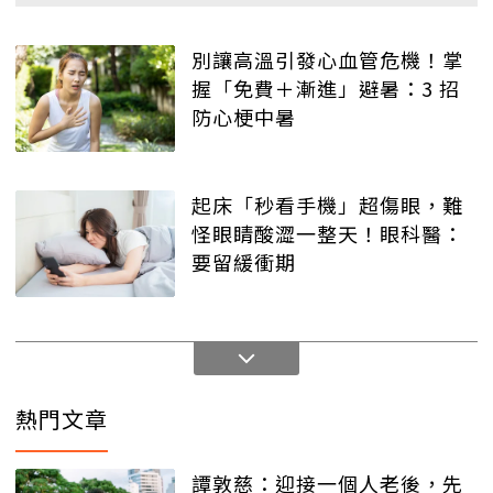
別讓高溫引發心血管危機！掌
握「免費＋漸進」避暑：3 招
防心梗中暑
起床「秒看手機」超傷眼，難
怪眼睛酸澀一整天！眼科醫：
要留緩衝期
熱門文章
譚敦慈：迎接一個人老後，先