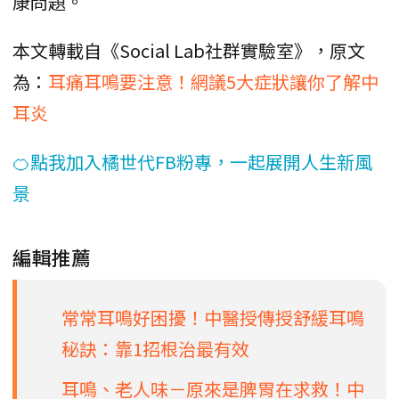
康問題。
本文轉載自《Social Lab社群實驗室》，原文
為：
耳痛耳鳴要注意！網議5大症狀讓你了解中
耳炎
🍊點我加入橘世代FB粉專，一起展開人生新風
景
編輯推薦
常常耳鳴好困擾！中醫授傳授舒緩耳鳴
秘訣：靠1招根治最有效
耳鳴、老人味－原來是脾胃在求救！中