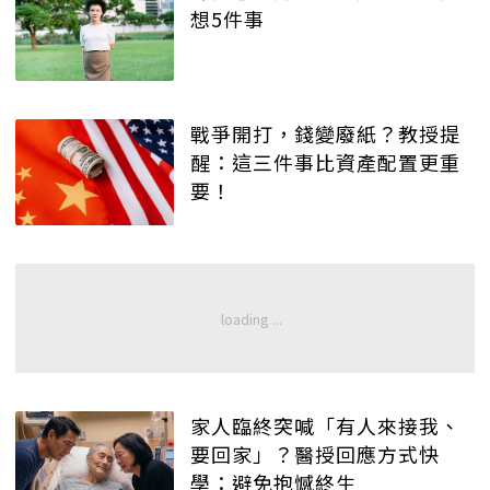
想5件事
戰爭開打，錢變廢紙？教授提
醒：這三件事比資產配置更重
要！
家人臨終突喊「有人來接我、
要回家」？醫授回應方式快
學：避免抱憾終生