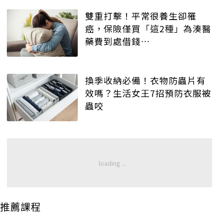
雙重打擊！平常很養生卻罹
癌，保險僅買「這2種」為湊醫
藥費到處借錢…
換季收納必備！衣物防蟲片有
效嗎？生活女王7招預防衣服被
蟲咬
推薦課程