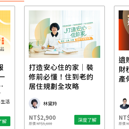
遺
報
打造安心住的家｜裝
財
一
修前必懂！住到老的
產
一
居住規劃全攻略
先
毒生活
林黛羚
NT$2,900
NT$
深度了解
了解
原價
NT$5,600
原價
N