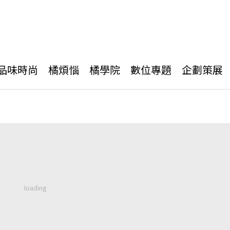
品味時尚
橘煩惱
橘學院
數位專題
企劃策展