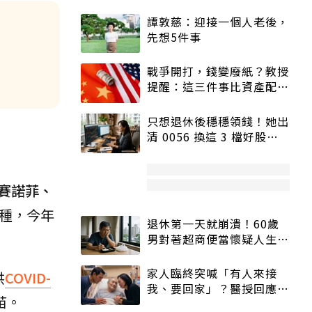
譚敦慈：迎接一個人老後，
先想5件事
戰爭開打，錢變廢紙？教授
提醒：這三件事比資產配置
更重要！
只想退休後穩穩領錢！她出
清 0056 換這 3 檔好股：
股價高點照樣買
賽諾菲、
種，今年
退休第一天就崩潰！60歲
男對著超商便當懷疑人生
「一切好安靜」
家人臨終突喊「有人來接
供
COVID-
我、要回家」？醫授回應方
苗。
式快學：避免抱憾終生