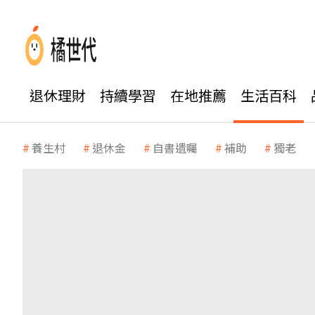
退休理財
持續學習
在地推薦
生活百科
養生村
退休金
自書遺囑
補助
獨老