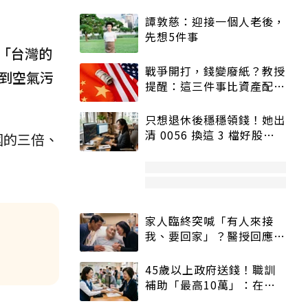
譚敦慈：迎接一個人老後，
先想5件事
「台灣的
戰爭開打，錢變廢紙？教授
受到空氣污
提醒：這三件事比資產配置
更重要！
只想退休後穩穩領錢！她出
清 0056 換這 3 檔好股：
國的三倍、
股價高點照樣買
家人臨終突喊「有人來接
我、要回家」？醫授回應方
式快學：避免抱憾終生
45歲以上政府送錢！職訓
補助「最高10萬」：在
職、待業都能申請