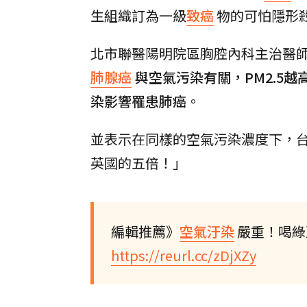
生組織訂為一級
致癌
物的可怕隱形
北市聯醫陽明院區胸腔內科主治醫師
肺腺癌
與空氣污染有關，PM2.5
染影響罹患肺癌
。
並表示在同樣的空氣污染濃度下，台
英國的五倍！」
編輯推薦》
空氣汙染
嚴重！喝綠
https://reurl.cc/zDjXZy