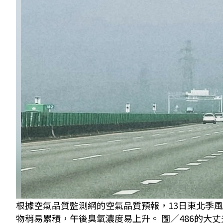
根據空氣品質監測網的空氣品質預報，13日東北季風
物稍易累積，午後臭氧濃度易上升。 圖／486的大