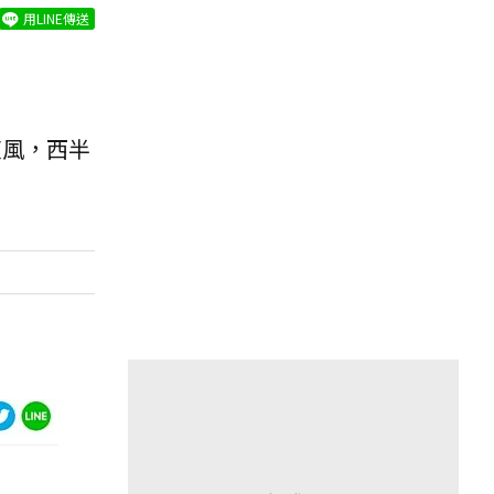
用LINE傳送
東風，西半