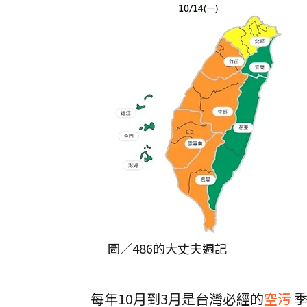
圖／486的大丈夫週記
每年10月到3月是台灣必經的
空污
季