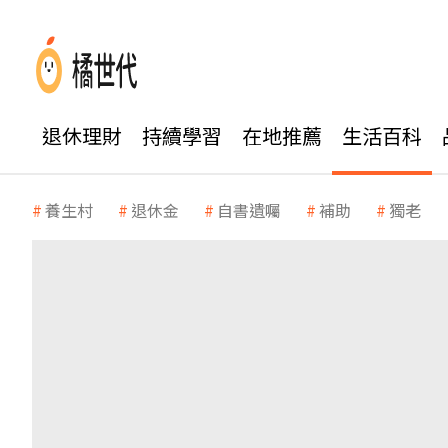
退休理財
持續學習
在地推薦
生活百科
養生村
退休金
自書遺囑
補助
獨老