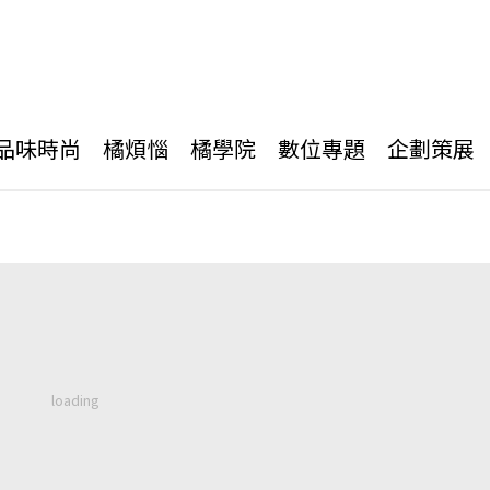
品味時尚
橘煩惱
橘學院
數位專題
企劃策展