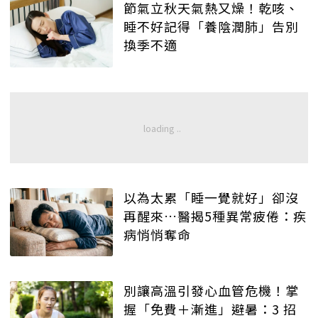
節氣立秋天氣熱又燥！乾咳、
睡不好記得「養陰潤肺」告別
換季不適
以為太累「睡一覺就好」卻沒
再醒來…醫揭5種異常疲倦：疾
病悄悄奪命
別讓高溫引發心血管危機！掌
握「免費＋漸進」避暑：3 招