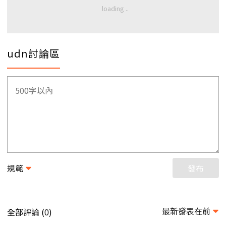
udn討論區
規範
發布
最新發表在前
全部評論 (
)
0