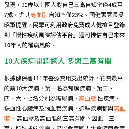
發現，20歲以上國人對自己三高自知率僅4成至
7成，尤其
高血脂
自知率僅23%。國健署署長吳
昭軍提醒，
民眾可利用政府免費成人健檢且登錄
到「慢性疾病風險評估平台」還可推估自己未來
10年內的罹病風險
。
10大疾病開銷驚人 多與三高有關
根據健保署111年醫療費用支出統計，花費最高
的前10大疾病，第一名為腎臟疾病、第三、
四、六、七名分別為糖尿病、
高血壓
性疾病、
缺血性心臟病及腦血管疾病，這些疾病都與
高血
糖
、高血壓及高血脂的三高有關。因此「三
高」所造成的疾病，足以危害國人生命健康危害