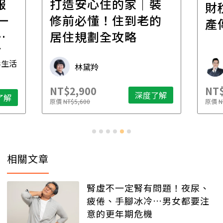
報
打造安心住的家｜裝
財
一
修前必懂！住到老的
產
一
居住規劃全攻略
先
毒生活
林黛羚
NT$2,900
NT$
深度了解
了解
原價
NT$5,600
原價
N
相關文章
腎虛不一定腎有問題！夜尿、
疲倦、手腳冰冷…男女都要注
意的更年期危機