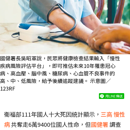
國健署長吳昭軍說，民眾將健康檢查結果輸入「慢性
疾病風險評估平台」，即可推估未來10年罹患冠心
病、高血壓、腦中風、糖尿病、心血管不良事件的
高、中、低風險，給予後續追蹤建議。 示意圖／
123RF
用LINE傳送
衛福部111年國人十大死因統計顯示，
三高
慢性
病
共奪走6萬9400位國人性命，但
國健署
調查