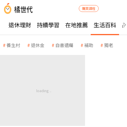
購買課程
退休理財
持續學習
在地推薦
生活百科
養生村
退休金
自書遺囑
補助
獨老