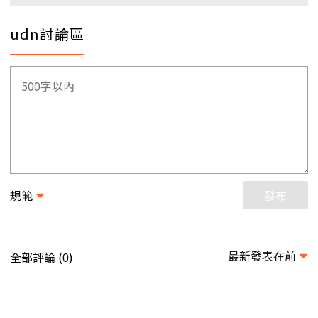
udn討論區
規範
發布
最新發表在前
全部評論 (
)
0