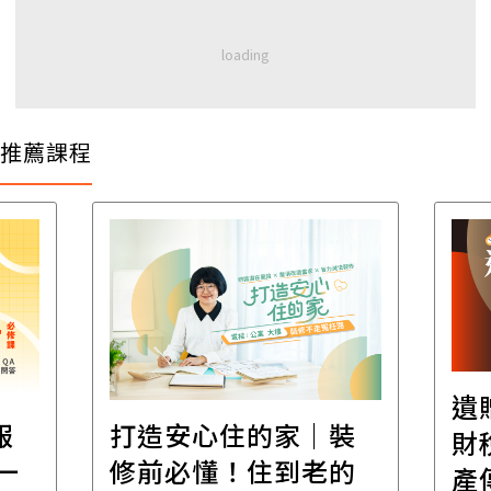
推薦課程
遺
報
打造安心住的家｜裝
財
一
修前必懂！住到老的
產