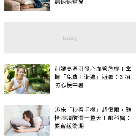
病悄悄奪命
別讓高溫引發心血管危機！掌
握「免費＋漸進」避暑：3 招
防心梗中暑
起床「秒看手機」超傷眼，難
怪眼睛酸澀一整天！眼科醫：
要留緩衝期