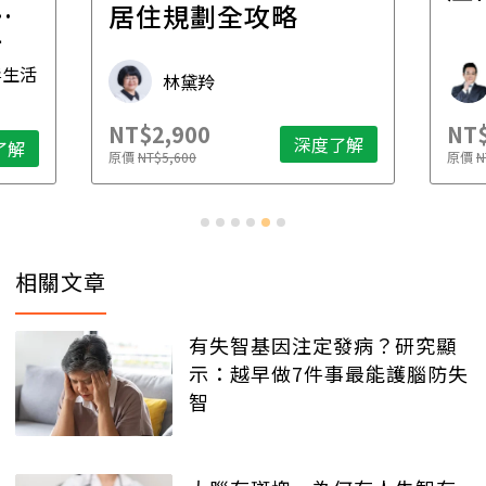
一
居住規劃全攻略
先
毒生活
林黛羚
NT$2,900
NT$
深度了解
了解
原價
NT$5,600
原價
N
相關文章
有失智基因注定發病？研究顯
示：越早做7件事最能護腦防失
智