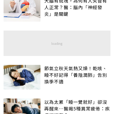
大腦有斑塊，為何有人失智有
人正常？醫：腦內「神經發
炎」是關鍵
節氣立秋天氣熱又燥！乾咳、
睡不好記得「養陰潤肺」告別
換季不適
以為太累「睡一覺就好」卻沒
再醒來…醫揭5種異常疲倦：疾