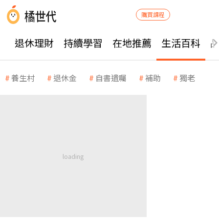
購買課程
退休理財
持續學習
在地推薦
生活百科
養生村
退休金
自書遺囑
補助
獨老