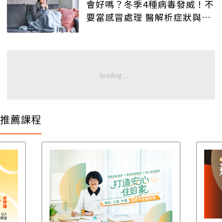
會好嗎？冬季4種病毒發威！不
要當感冒處理 醫解析症狀與治
療法
推薦課程