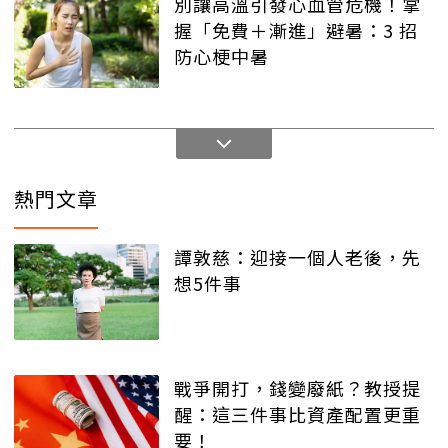
別讓高溫引發心血管危機！掌
握「免費＋漸進」避暑：3 招
防心梗中暑
熱門文章
譚敦慈：迎接一個人老後，先
想5件事
戰爭開打，錢變廢紙？教授提
醒：這三件事比資產配置更重
要！