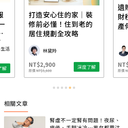
遺
報
打造安心住的家｜裝
財
一
修前必懂！住到老的
產
一
居住規劃全攻略
先
毒生活
林黛羚
NT$2,900
NT$
深度了解
了解
原價
NT$5,600
原價
N
相關文章
腎虛不一定腎有問題！夜尿、
疲倦、手腳冰冷…男女都要注