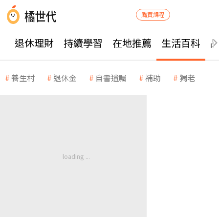
購買課程
退休理財
持續學習
在地推薦
生活百科
養生村
退休金
自書遺囑
補助
獨老