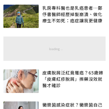
乳房專科醫也是乳癌患者…鄭
伃書醫師經歷掉髮崩潰、做化
療生不如死：癌症讓我更健康
皮膚脫屑泛紅竟罹癌？65歲婦
「皮膚紅疹脫屑」擦藥沒效就
醫才確診
黴漿菌感染症狀？黴漿菌自己