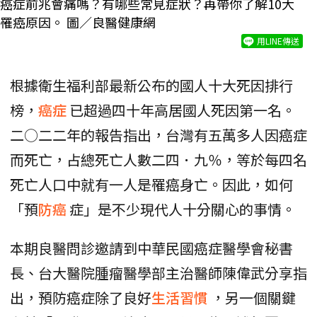
癌症前兆會痛嗎？有哪些常見症狀？再帶你了解10大
罹癌原因。 圖／良醫健康網
用LINE傳送
根據衛生福利部最新公布的國人十大死因排行
榜，
癌症
已超過四十年高居國人死因第一名。
二○二二年的報告指出，台灣有五萬多人因癌症
而死亡，占總死亡人數二四．九％，等於每四名
死亡人口中就有一人是罹癌身亡。因此，如何
「預
防癌
症」是不少現代人十分關心的事情。
本期良醫問診邀請到中華民國癌症醫學會秘書
長、台大醫院腫瘤醫學部主治醫師陳偉武分享指
出，預防癌症除了良好
生活習慣
，另一個關鍵