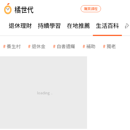
購買課程
退休理財
持續學習
在地推薦
生活百科
養生村
退休金
自書遺囑
補助
獨老