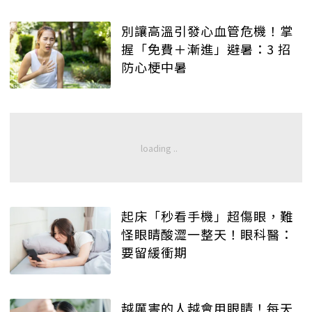
別讓高溫引發心血管危機！掌
握「免費＋漸進」避暑：3 招
防心梗中暑
起床「秒看手機」超傷眼，難
怪眼睛酸澀一整天！眼科醫：
要留緩衝期
越厲害的人越會用眼睛！每天