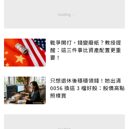
戰爭開打，錢變廢紙？教授提
醒：這三件事比資產配置更重
要！
只想退休後穩穩領錢！她出清
0056 換這 3 檔好股：股價高點
照樣買