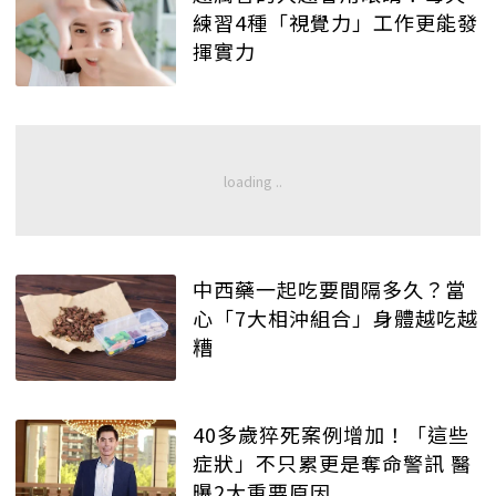
練習4種「視覺力」工作更能發
揮實力
中西藥一起吃要間隔多久？當
心「7大相沖組合」身體越吃越
糟
40多歲猝死案例增加！「這些
症狀」不只累更是奪命警訊 醫
曝2大重要原因