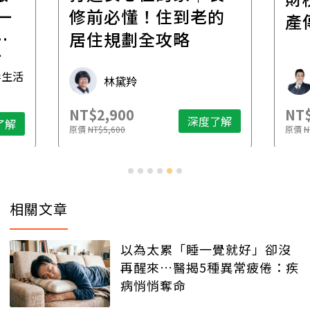
一
修前必懂！住到老的
產
一
居住規劃全攻略
先
毒生活
林黛羚
NT$2,900
NT$
深度了解
了解
原價
NT$5,600
原價
N
相關文章
以為太累「睡一覺就好」卻沒
再醒來…醫揭5種異常疲倦：疾
病悄悄奪命