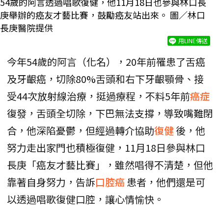
54歲的阿言透過唱歌復健，他11月18日也參與林口長
庚舉辦的癌友才藝比賽，鼓勵癌友站出來。 圖／林口
長庚醫院提供
用LINE傳送
今年54歲的阿言（化名），20年前罹患了舌癌
及牙齦癌，切除80%舌頭和右下牙齦顎骨、接
受44次放射線治療，挺過療程，不料5年前
癌症
復發，舌頭全切除，下巴無法支撐，導致嘴難閉
合，他深陷憂鬱，但經過轉介協助
復健
後，他
努力走出家門也積極復健，11月18日參與林口
長庚「癌友才藝比賽」，雖然唱得不清楚，但他
靠著自身努力，告訴
口腔癌
患者，他們還是可
以透過唱歌復健口腔，讓心情愉快。