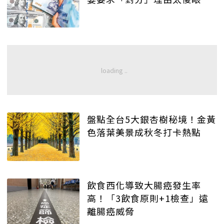
盤點全台5大銀杏樹秘境！金黃
色落葉美景成秋冬打卡熱點
飲食西化導致大腸癌發生率
高！「3飲食原則+1檢查」遠
離腸癌威脅