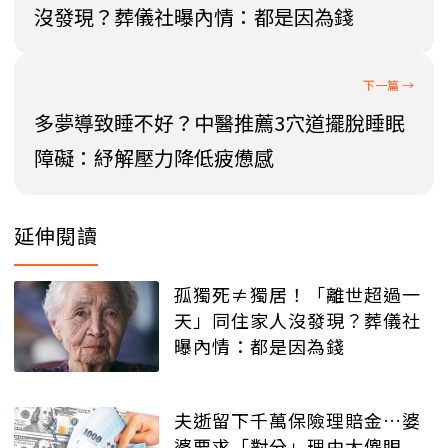
沒發現？葬儀社曝內情：都是因為錢
多夢導致睡不好？中醫推薦3穴道擺脫睡眠
障礙：紓解壓力降低疲憊感
延伸閱讀
孤獨死≠獨居！「離世超過一
天」同住家人沒發現？葬儀社
曝內情：都是因為錢
夫逝留下千萬保險理賠金…婆
婆要求「對分」理由太傻眼