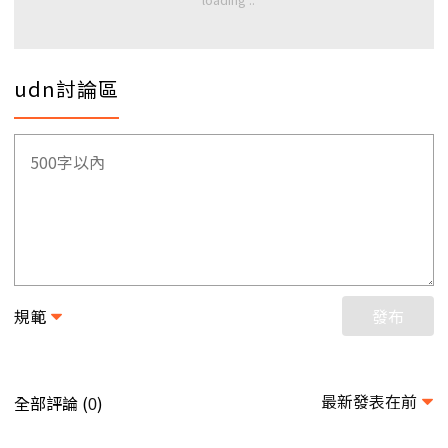
udn討論區
規範
發布
最新發表在前
全部評論 (
)
0