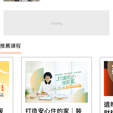
推薦課程
遺
報
打造安心住的家｜裝
財