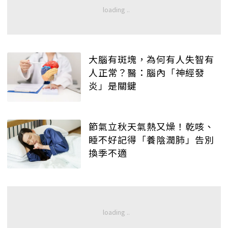
大腦有斑塊，為何有人失智有
人正常？醫：腦內「神經發
炎」是關鍵
節氣立秋天氣熱又燥！乾咳、
睡不好記得「養陰潤肺」告別
換季不適