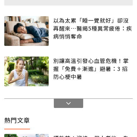
以為太累「睡一覺就好」卻沒
再醒來…醫揭5種異常疲倦：疾
病悄悄奪命
別讓高溫引發心血管危機！掌
握「免費＋漸進」避暑：3 招
防心梗中暑
熱門文章