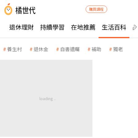
購買課程
退休理財
持續學習
在地推薦
生活百科
養生村
退休金
自書遺囑
補助
獨老