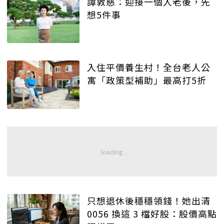
譚敦慈：迎接一個人老後，先
想5件事
入住平價養生村！全台老人公
寓「政策型補助」最高打5折
只想退休後穩穩領錢！她出清
0056 換這 3 檔好股：股價高點