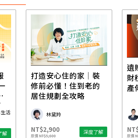
遺
報
打造安心住的家｜裝
財
一
修前必懂！住到老的
產
一
居住規劃全攻略
先
毒生活
林黛羚
NT$2,900
NT$
深度了解
了解
原價
NT$5,600
原價
N