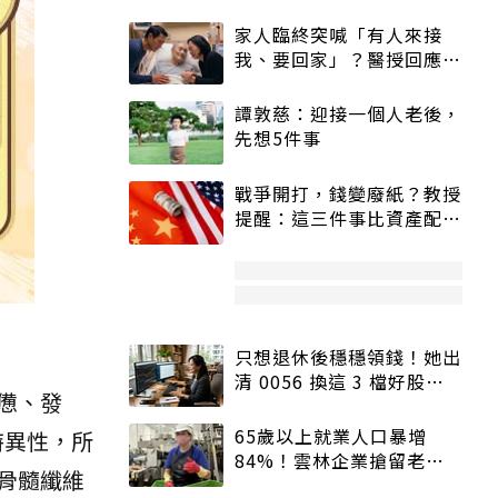
家人臨終突喊「有人來接
我、要回家」？醫授回應方
式快學：避免抱憾終生
譚敦慈：迎接一個人老後，
先想5件事
戰爭開打，錢變廢紙？教授
提醒：這三件事比資產配置
更重要！
只想退休後穩穩領錢！她出
清 0056 換這 3 檔好股：
憊、發
股價高點照樣買
65歲以上就業人口暴增
特異性，所
84%！雲林企業搶留老員
骨髓纖維
工：穩定性高、經驗豐富