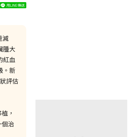
用LINE傳送
重減
臟腫大
的紅血
級。新
症狀評估
移植，
一個治