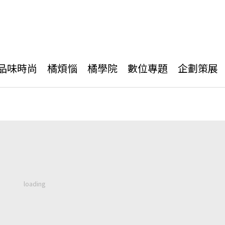
品味時尚
橘煩惱
橘學院
數位專題
企劃策展