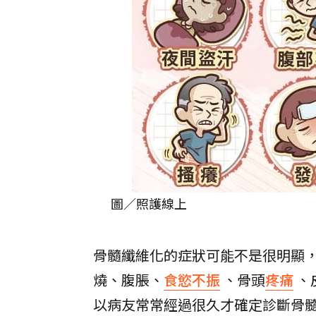
圖／照護線上
骨髓纖維化的症狀可能不是很明顯
燒、腹脹、
食慾不振
、骨頭
疼痛
、
以病友常常經過很久才確定診斷骨