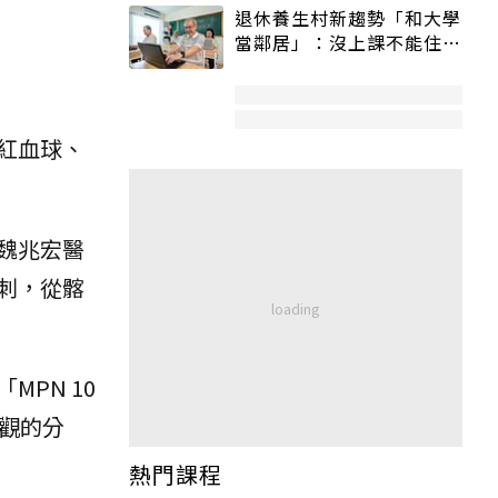
退休養生村新趨勢「和大學
當鄰居」：沒上課不能住、
宿舍變養老房
紅血球、
魏兆宏醫
刺，從髂
PN 10
觀的分
熱門課程