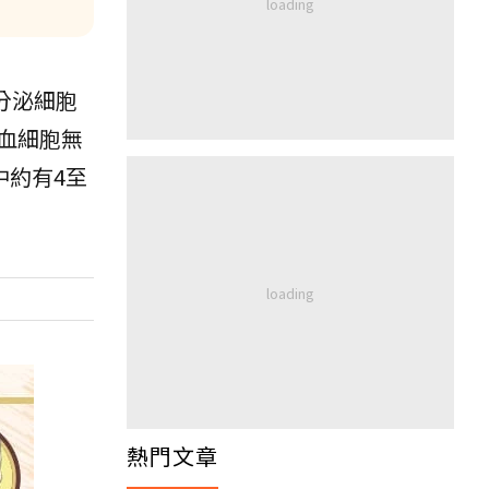
常分泌細胞
血細胞無
中約有4至
熱門文章