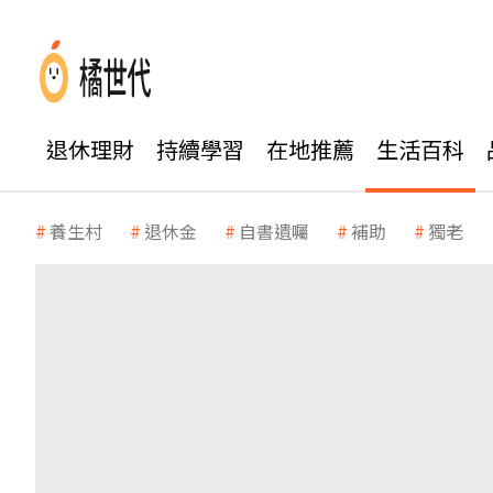
退休理財
持續學習
在地推薦
生活百科
養生村
退休金
自書遺囑
補助
獨老