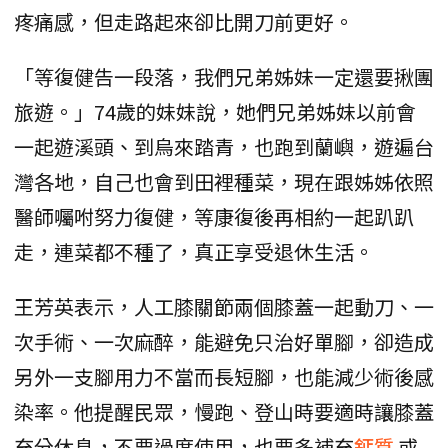
疼痛感，但走路起來卻比開刀前更好。
「等復健告一段落，我們兄弟姊妹一定還要揪團
旅遊。」74歲的妹妹說，她們兄弟姊妹以前會
一起遊溪頭、到烏來踏青，也跑到蘭嶼，遊遍台
灣各地，自己也會到田裡種菜，現在跟姊姊依照
醫師囑咐努力復健，等康復後再相約一起趴趴
走，連菜都不種了，真正享受退休生活。
王芳英表示，人工膝關節兩個膝蓋一起動刀、一
次手術、一次麻醉，能避免只治好單腳，卻造成
另外一支腳用力不當而長短腳，也能減少術後感
染率。他提醒民眾，慢跑、登山時要適時讓膝蓋
充分休息，不要過度使用，也要多補充
鈣質
或