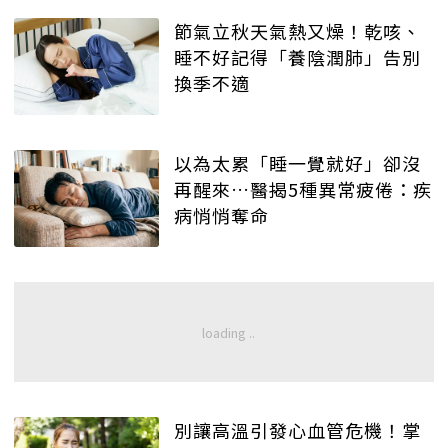
節氣立秋天氣熱又燥！乾咳、
睡不好記得「養陰潤肺」告別
換季不適
以為太累「睡一覺就好」卻沒
再醒來…醫揭5種異常疲倦：疾
病悄悄奪命
別讓高溫引發心血管危機！掌