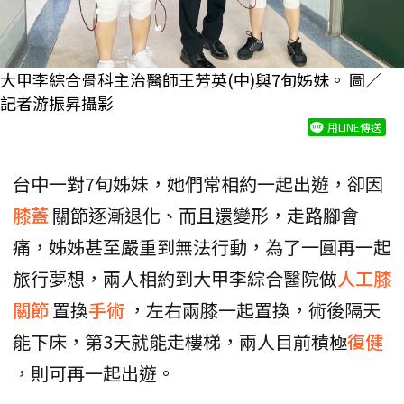
大甲李綜合骨科主治醫師王芳英(中)與7旬姊妹。 圖／
記者游振昇攝影
用LINE傳送
台中一對7旬姊妹，她們常相約一起出遊，卻因
膝蓋
關節逐漸退化、而且還變形，走路腳會
痛，姊姊甚至嚴重到無法行動，為了一圓再一起
旅行夢想，兩人相約到大甲李綜合醫院做
人工膝
關節
置換
手術
，左右兩膝一起置換，術後隔天
能下床，第3天就能走樓梯，兩人目前積極
復健
，則可再一起出遊。