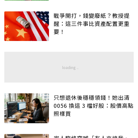
戰爭開打，錢變廢紙？教授提
醒：這三件事比資產配置更重
要！
只想退休後穩穩領錢！她出清
0056 換這 3 檔好股：股價高點
照樣買
家人臨終突喊「有人來接我、