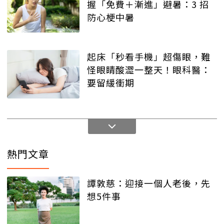
握「免費＋漸進」避暑：3 招
防心梗中暑
起床「秒看手機」超傷眼，難
怪眼睛酸澀一整天！眼科醫：
要留緩衝期
熱門文章
譚敦慈：迎接一個人老後，先
想5件事