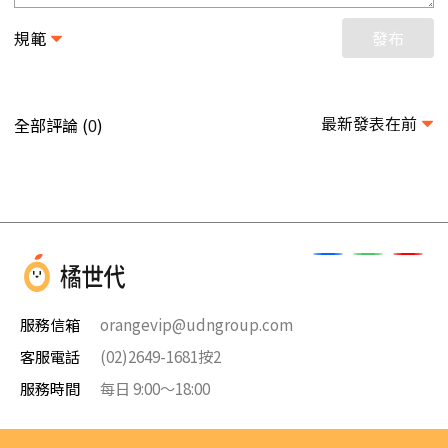
規範
發布
最新發表在前
全部評論 (
)
0
服務信箱
orangevip@udngroup.com
客服電話
(02)2649-1681按2
服務時間
每日 9:00～18:00