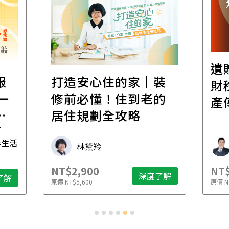
遺
報
打造安心住的家｜裝
財
一
修前必懂！住到老的
產
一
居住規劃全攻略
先
毒生活
林黛羚
NT$2,900
NT$
深度了解
了解
原價
NT$5,600
原價
N