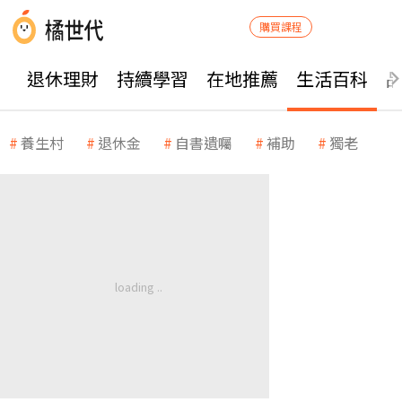
購買課程
退休理財
持續學習
在地推薦
生活百科
養生村
退休金
自書遺囑
補助
獨老