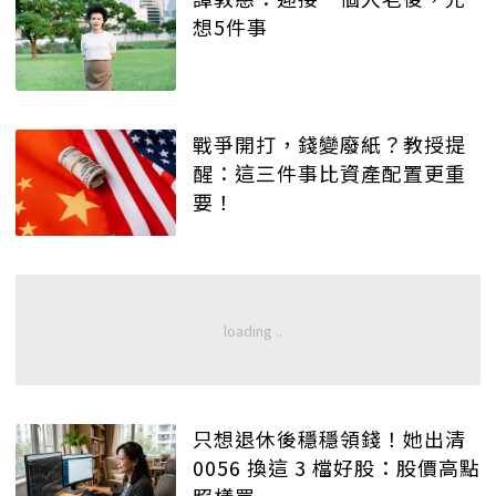
想5件事
戰爭開打，錢變廢紙？教授提
醒：這三件事比資產配置更重
要！
只想退休後穩穩領錢！她出清
0056 換這 3 檔好股：股價高點