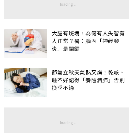
大腦有斑塊，為何有人失智有
人正常？醫：腦內「神經發
炎」是關鍵
節氣立秋天氣熱又燥！乾咳、
睡不好記得「養陰潤肺」告別
換季不適