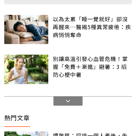
以為太累「睡一覺就好」卻沒
再醒來…醫揭5種異常疲倦：疾
病悄悄奪命
別讓高溫引發心血管危機！掌
握「免費＋漸進」避暑：3 招
防心梗中暑
熱門文章
譚敦慈：迎接一個人老後，先