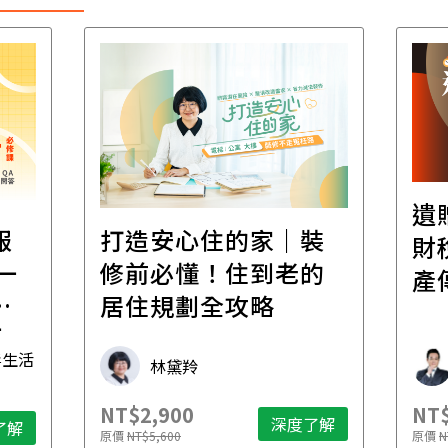
遺
報
打造安心住的家｜裝
財
一
修前必懂！住到老的
產
一
居住規劃全攻略
先
毒生活
林黛羚
NT$2,900
NT$
深度了解
了解
原價
NT$5,600
原價
N