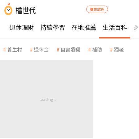
購買課程
退休理財
持續學習
在地推薦
生活百科
養生村
退休金
自書遺囑
補助
獨老