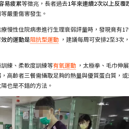
容易疲累
等徵兆，長者過去
1年來連續2次以上反覆
倒等嚴重傷害發生。
療慢性住院病患進行生理衰弱評量時，發現竟有17
有效的運動是
阻抗型運動
，建議每周可安排2至3次
衡訓練、柔軟度訓練等
有氧運動
，太極拳、毛巾伸展
弱，高齡者三餐需攝取足夠的熱量與優質蛋白質，或
太陽也是不錯的方法。