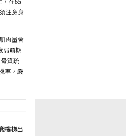
亡，在65
須注意身
肌肉量會
衰弱前期
、骨質疏
機率，嚴
爬樓梯出