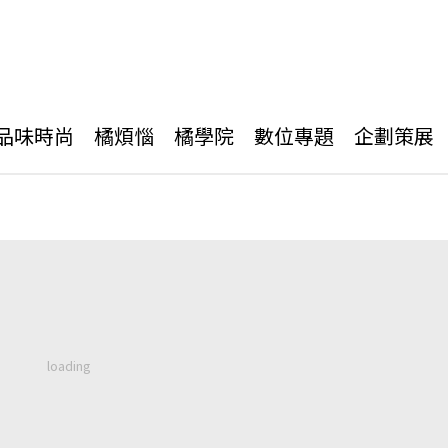
品味時尚
橘煩惱
橘學院
數位專題
企劃策展