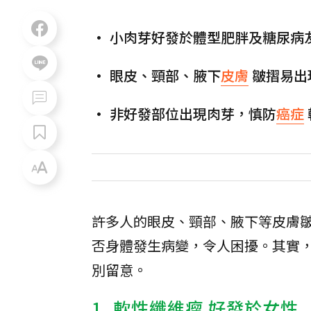
• 小肉芽好發於體型肥胖及糖尿病
• 眼皮、頸部、腋下
皮膚
皺摺易出
• 非好發部位出現肉芽，慎防
癌症
許多人的眼皮、頸部、腋下等皮膚
否身體發生病變，令人困擾。其實
別留意。
1. 軟性
纖維瘤
好發於女性