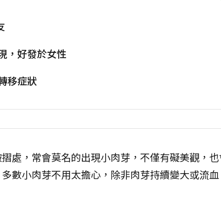
友
現，好發於女性
轉移症狀
皺摺處，常會莫名的出現小肉芽，不僅有礙美觀，也
，多數小肉芽不用太擔心，除非肉芽持續變大或流血