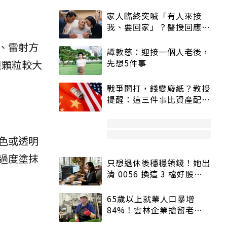
家人臨終突喊「有人來接
我、要回家」？醫授回應方
式快學：避免抱憾終生
、雷射方
譚敦慈：迎接一個人老後，
先想5件事
但顆粒較大
戰爭開打，錢變廢紙？教授
提醒：這三件事比資產配置
更重要！
色或透明
過度塗抹
只想退休後穩穩領錢！她出
清 0056 換這 3 檔好股：
股價高點照樣買
65歲以上就業人口暴增
84%！雲林企業搶留老員
工：穩定性高、經驗豐富