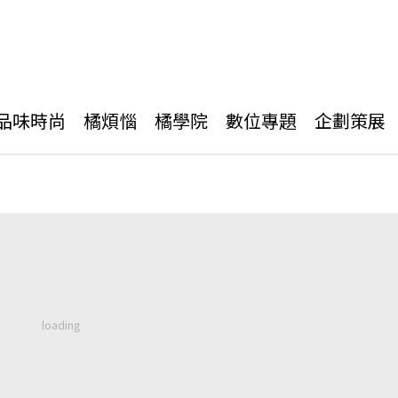
品味時尚
橘煩惱
橘學院
數位專題
企劃策展