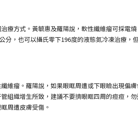
同治療方式。黃毓惠及羅陽說，軟性纖維瘤可採電燒
.2公分，也可以攝氏零下196度的液態氮冷凍治療，
性纖維瘤。羅陽說，如果眼眶周遭或下眼瞼出現偏膚
汗管組織增生所致，建議不要擠眼眶四周的痘痘，勿
眼眶周遭皮膚受傷。