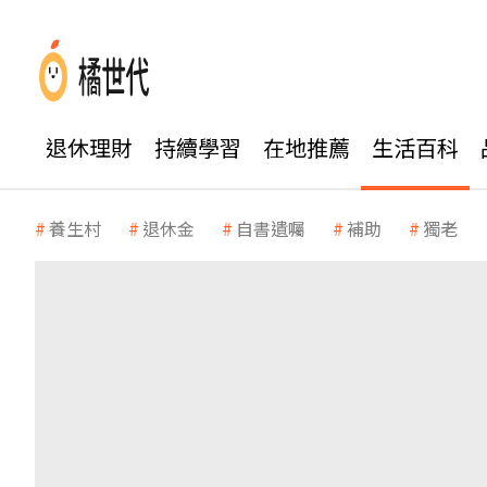
退休理財
持續學習
在地推薦
生活百科
養生村
退休金
自書遺囑
補助
獨老