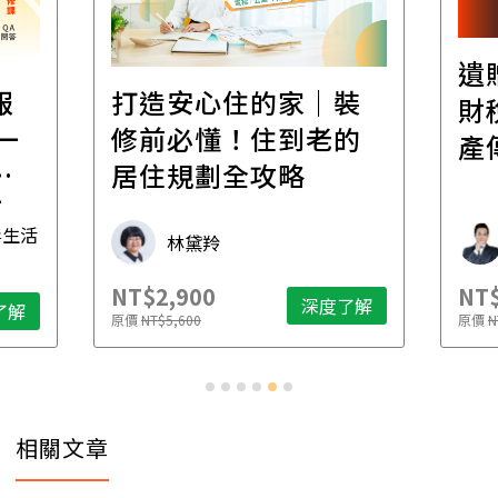
遺
報
打造安心住的家｜裝
財
一
修前必懂！住到老的
產
一
居住規劃全攻略
先
毒生活
林黛羚
NT$2,900
NT$
深度了解
了解
原價
NT$5,600
原價
N
相關文章