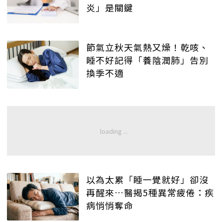
炎」是關鍵
節氣立秋天氣熱又燥！乾咳、
睡不好記得「養陰潤肺」告別
換季不適
以為太累「睡一覺就好」卻沒
再醒來…醫揭5種異常疲倦：疾
病悄悄奪命