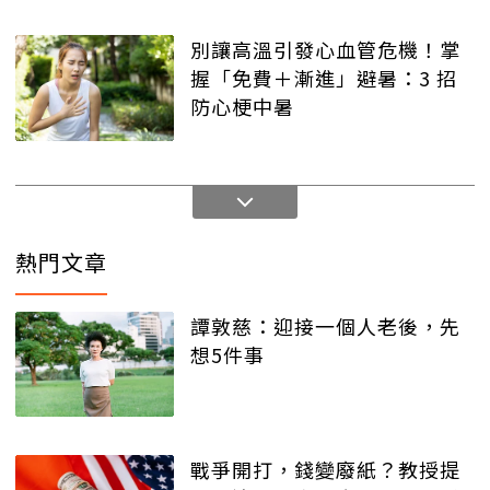
別讓高溫引發心血管危機！掌
握「免費＋漸進」避暑：3 招
防心梗中暑
熱門文章
譚敦慈：迎接一個人老後，先
想5件事
戰爭開打，錢變廢紙？教授提