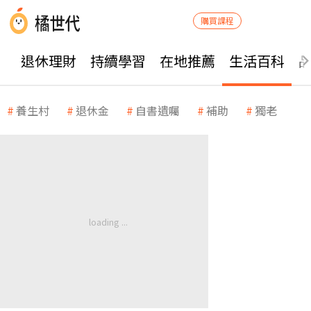
購買課程
退休理財
持續學習
在地推薦
生活百科
養生村
退休金
自書遺囑
補助
獨老