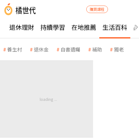
購買課程
退休理財
持續學習
在地推薦
生活百科
養生村
退休金
自書遺囑
補助
獨老