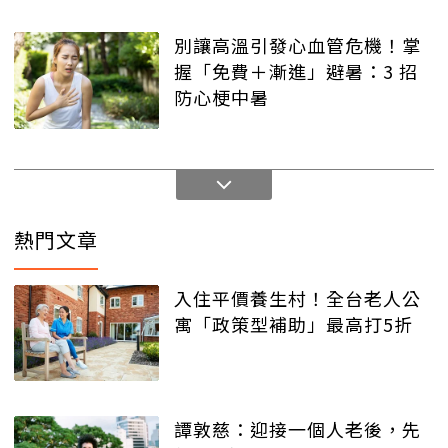
別讓高溫引發心血管危機！掌
握「免費＋漸進」避暑：3 招
防心梗中暑
熱門文章
入住平價養生村！全台老人公
寓「政策型補助」最高打5折
譚敦慈：迎接一個人老後，先