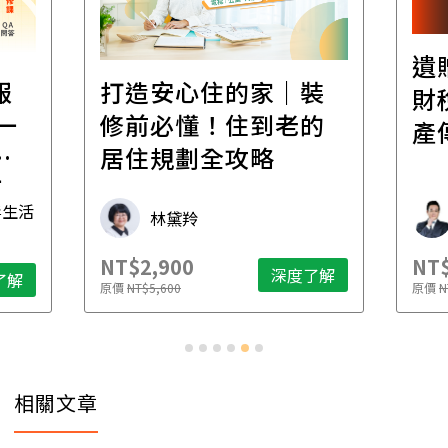
遺
報
打造安心住的家｜裝
財
一
修前必懂！住到老的
產
一
居住規劃全攻略
先
毒生活
林黛羚
NT$2,900
NT$
深度了解
了解
原價
NT$5,600
原價
N
相關文章