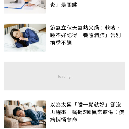
炎」是關鍵
節氣立秋天氣熱又燥！乾咳、
睡不好記得「養陰潤肺」告別
換季不適
以為太累「睡一覺就好」卻沒
再醒來…醫揭5種異常疲倦：疾
病悄悄奪命