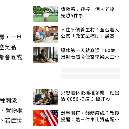
譚敦慈：迎接一個人老後，
先想5件事
入住平價養生村！全台老人
公寓「政策型補助」最高打
標，一旦
5折
空氣品
退休第一天就崩潰！60歲
都會區或
男對著超商便當懷疑人生
「一切好安靜」
只想退休後穩穩領錢！她出
清 0056 換這 3 檔好股：
一種刺激，
股價高點照樣買
櫃、置物櫃
戰爭開打，錢變廢紙？教授
提醒：這三件事比資產配置
。若症狀
更重要！