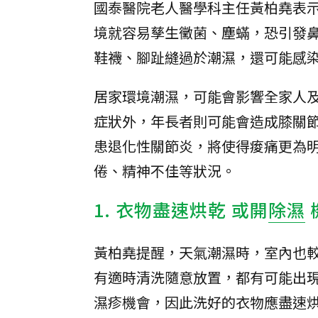
國泰醫院老人醫學科主任黃柏堯表
境就容易孳生黴菌、塵蟎，恐引發
鞋襪、腳趾縫過於潮濕，還可能感
居家環境潮濕，可能會影響全家人
症狀外，年長者則可能會造成膝關
患退化性關節炎，將使得痠痛更為
倦、精神不佳等狀況。
1. 衣物盡速烘乾 或開
除濕
黃柏堯提醒，天氣潮濕時，室內也
有適時清洗隨意放置，都有可能出
濕疹機會，因此洗好的衣物應盡速