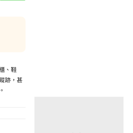
櫃、鞋
蹤跡，甚
。