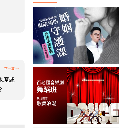
水席或
？