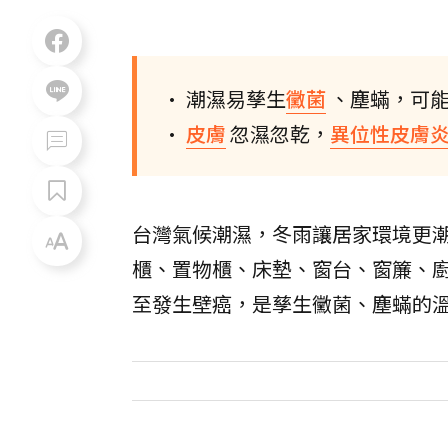
• 潮濕易孳生
黴菌
、塵蟎，可
•
皮膚
忽濕忽乾，
異位性皮膚
台灣氣候潮濕，冬雨讓居家環境更
櫃、置物櫃、床墊、窗台、窗簾、
至發生壁癌，是孳生黴菌、塵蟎的