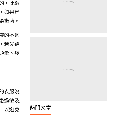
的，此環
，如果是
染黴菌。
膚的不適
，若又罹
頭暈、疲
的衣服沒
患過敏及
熱門文章
，以避免