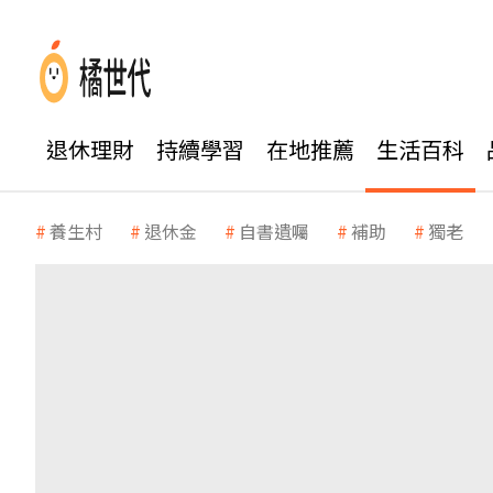
退休理財
持續學習
在地推薦
生活百科
養生村
退休金
自書遺囑
補助
獨老