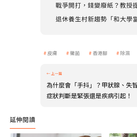
戰爭開打，錢變廢紙？教授
退休養生村新趨勢「和大學
皮膚
黴菌
香港腳
除濕
為什麼會「手抖」？甲狀腺、失
症狀判斷是緊張還是疾病引起！
延伸閱讀