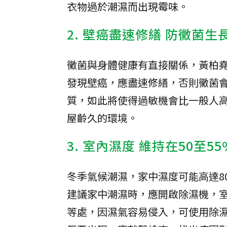
衣物過於潮濕而出現霉味。
2. 壁癌盡速修繕 防黴菌生
黴菌與身體健康有直接關係，黃柏
發現壁癌，應盡速修繕，否則黴菌
質，如此將使得過敏機會比一般人
屋齡久的環境。
3. 室內濕度 維持在50至55
冬季氣候潮濕，家中濕度可能高達8
建議家中潮濕時，應開啟除濕機，室
等處，因濕氣容易侵入，可使用除