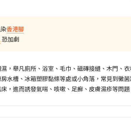
能染
香港腳
炎
恐加劇
潮濕，舉凡廁所、浴室、毛巾、磁磚接縫、木門、衣
廚房水槽、冰箱塑膠黏條等處或小角落，常見到黴菌
溫床，進而誘發氣喘、咳嗽、足癬、皮膚濕疹等問題