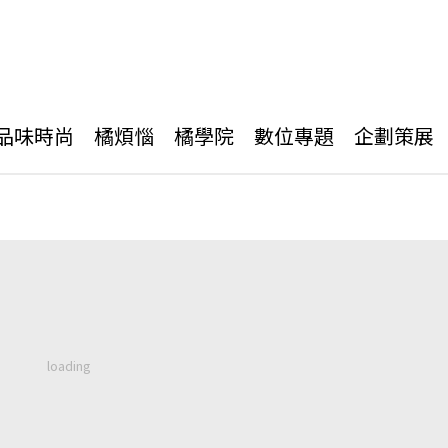
品味時尚
橘煩惱
橘學院
數位專題
企劃策展