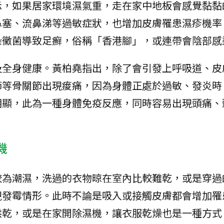
示，如果居家環境濕氣重，走在家中地板會感覺黏黏
鼻塞、流鼻涕等過敏症狀，也增加皮膚罹患濕疹機率
染黴菌導致足癬，俗稱「香港腳」，或連帶會陰部感
及全身健康。黃柏堯指出，除了會引發上呼吸道、皮
節等骨關節出現痠痛，因為身體正處於過敏、發炎時
明顯，此為一種身體免疫反應，同時容易出現頭痛、
機
較為潮濕，洗過的衣物晾在室內比較難乾，或是穿過
現發霉情形。此時不論是吸入或接觸皮膚都會增加罹
烘乾，或是在家開除濕機，讓衣服乾燥也是一種方式