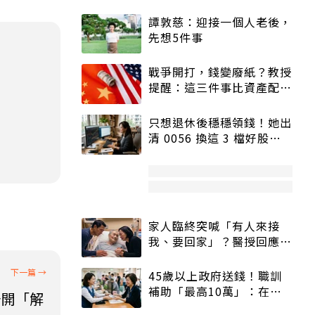
譚敦慈：迎接一個人老後，
先想5件事
戰爭開打，錢變廢紙？教授
提醒：這三件事比資產配置
更重要！
只想退休後穩穩領錢！她出
清 0056 換這 3 檔好股：
股價高點照樣買
家人臨終突喊「有人來接
我、要回家」？醫授回應方
式快學：避免抱憾終生
45歲以上政府送錢！職訓
補助「最高10萬」：在
公開「解
職、待業都能申請