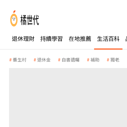
退休理財
持續學習
在地推薦
生活百科
養生村
退休金
自書遺囑
補助
獨老