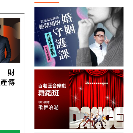
職場主管
【直播講座】免費報名
踩雷，
｜8/11譚敦慈的一個人
場
生活必修課：一個人
住，五件事要先想清
 金牌律師
資深獨立活執行者 無毒生活教
楚！
母 譚敦慈