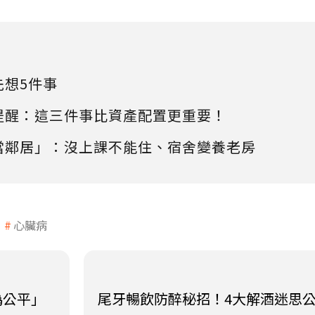
先想5件事
提醒：這三件事比資產配置更重要！
當鄰居」：沒上課不能住、宿舍變養老房
心臟病
偽公平」
尾牙暢飲防醉秘招！4大解酒迷思