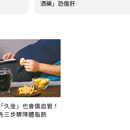
酒藥」恐傷肝
「久坐」也會傷血管！
先三步驟降體脂肪