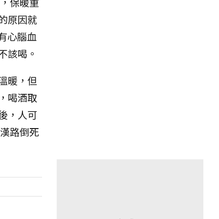
，保暖重
的原因就
有心腦血
不該喝。
溫暖，但
，喝酒取
後，人可
漢路倒死