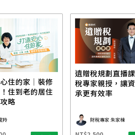
首場，重磅登場！
2026職安新法 
場 - 蘇家宏的
升級課：管理不
位財富傳承｜實體
帶你打造安心職
坊
典法律事務所創辦人 財富傳
業鑫法律事務所所長
大師 蘇家宏律師
陳業鑫
88
NT$3,888