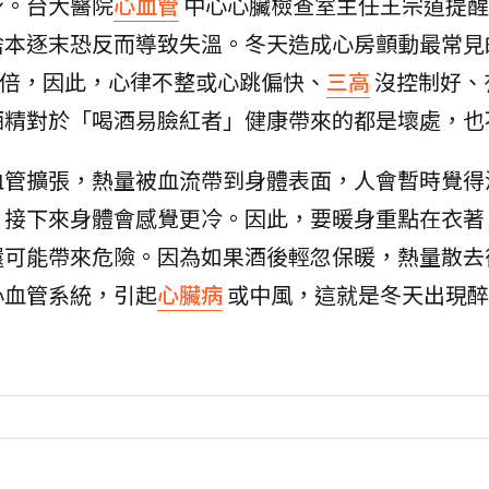
身。台大醫院
心血管
中心心臟檢查室主任王宗道提醒
捨本逐末恐反而導致失溫。冬天造成心房顫動最常見
5倍，因此，心律不整或心跳偏快、
三高
沒控制好、
酒精對於「喝酒易臉紅者」健康帶來的都是壞處，也
血管擴張，熱量被血流帶到身體表面，人會暫時覺得
，接下來身體會感覺更冷。因此，要暖身重點在衣著
還可能帶來危險。因為如果酒後輕忽保暖，熱量散去
心血管系統，引起
心臟病
或中風，這就是冬天出現醉