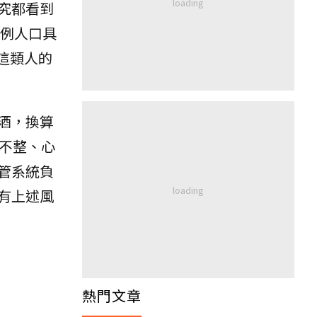
究都看到
例人口具
這類人的
酒，換算
不整、心
管系統負
有上述風
熱門文章