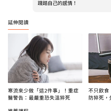
踐踏自己的感情！
延伸閱讀
寒流來少做「這2件事」！重症
不只飲食
醫警告：最嚴重恐失溫猝死
防猝死，
推薦課程