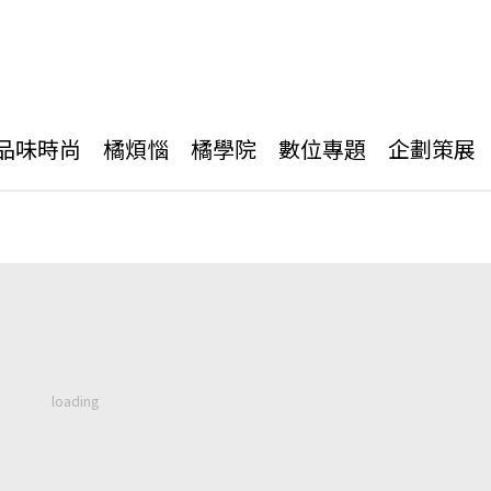
品味時尚
橘煩惱
橘學院
數位專題
企劃策展