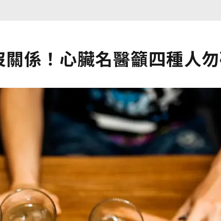
量沒關係！心臟名醫籲四種人