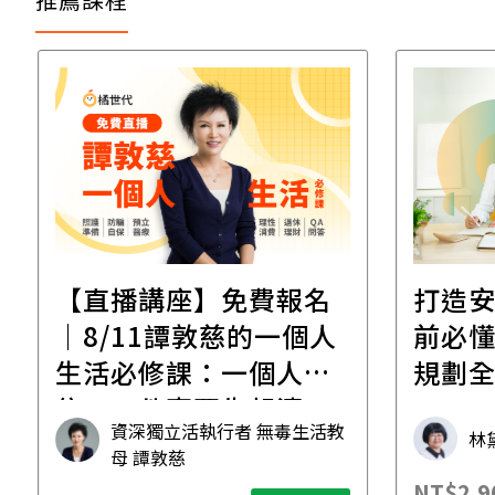
百老匯踢踏舞｜穿越經
高雄
典，踏出爵士黃金年代
2026高雄
全方
工作
恩
學魚老師 Michelle
承
NT$6,800
NT$3,8