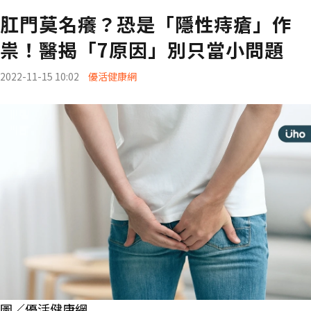
肛門莫名癢？恐是「隱性痔瘡」作
祟！醫揭「7原因」別只當小問題
2022-11-15 10:02
優活健康網
圖／優活健康網