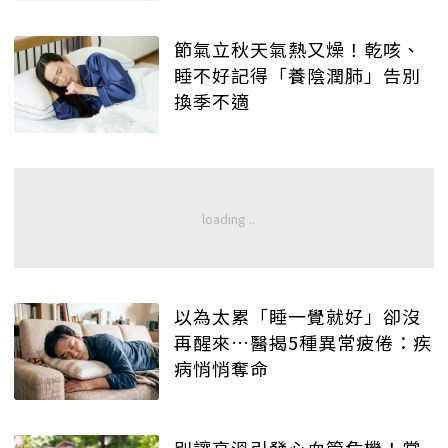
節氣立秋天氣熱又燥！乾咳、
睡不好記得「養陰潤肺」告別
換季不適
以為太累「睡一覺就好」卻沒
再醒來…醫揭5種異常疲倦：疾
病悄悄奪命
別讓高溫引發心血管危機！掌