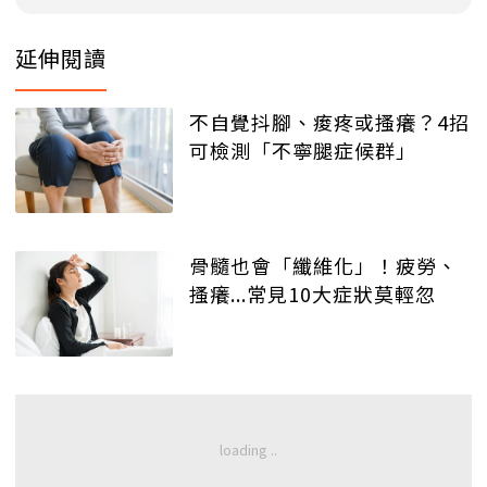
延伸閱讀
不自覺抖腳、痠疼或搔癢？4招
可檢測「不寧腿症候群」
骨髓也會「纖維化」！疲勞、
搔癢...常見10大症狀莫輕忽