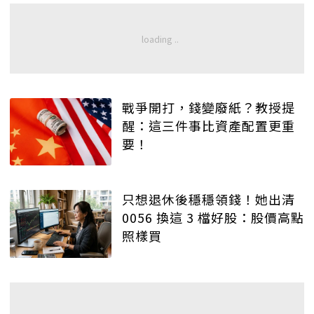
戰爭開打，錢變廢紙？教授提
醒：這三件事比資產配置更重
要！
只想退休後穩穩領錢！她出清
0056 換這 3 檔好股：股價高點
照樣買