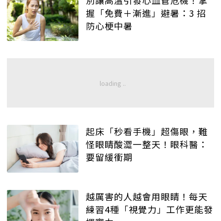
握「免費＋漸進」避暑：3 招
防心梗中暑
起床「秒看手機」超傷眼，難
怪眼睛酸澀一整天！眼科醫：
要留緩衝期
越厲害的人越會用眼睛！每天
練習4種「視覺力」工作更能發