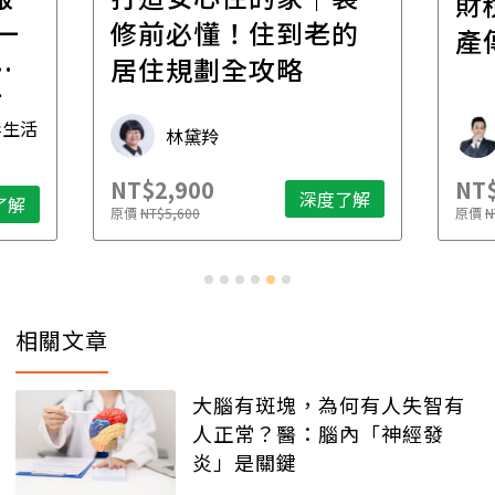
財
一
修前必懂！住到老的
產
一
居住規劃全攻略
先
毒生活
林黛羚
NT$2,900
NT$
深度了解
了解
原價
NT$5,600
原價
N
相關文章
大腦有斑塊，為何有人失智有
人正常？醫：腦內「神經發
炎」是關鍵