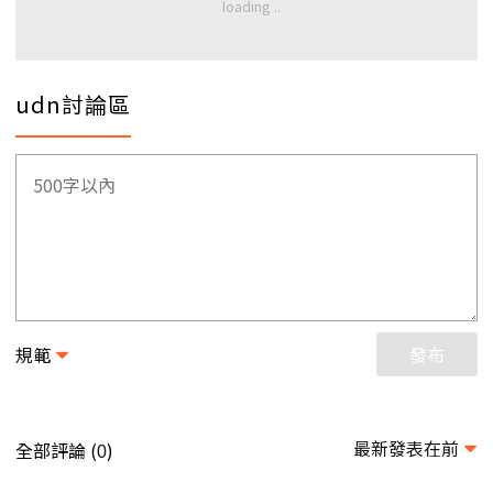
udn討論區
規範
發布
最新發表在前
全部評論 (
)
0