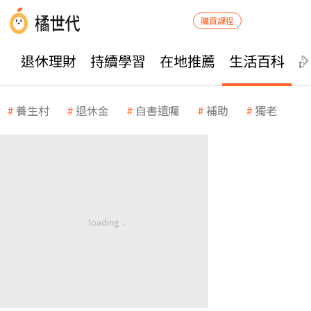
購買課程
退休理財
持續學習
在地推薦
生活百科
養生村
退休金
自書遺囑
補助
獨老