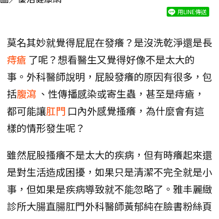
用LINE傳送
莫名其妙就覺得屁屁在發癢？是沒洗乾淨還是長
痔瘡
了呢？想看醫生又覺得好像不是太大的
事。外科醫師說明，屁股發癢的原因有很多，包
括
腹瀉
、性傳播感染或寄生蟲，甚至是痔瘡，
都可能讓
肛門
口內外感覺搔癢，為什麼會有這
樣的情形發生呢？
雖然屁股搔癢不是太大的疾病，但有時癢起來還
是對生活造成困擾，如果只是清潔不完全就是小
事，但如果是疾病導致就不能忽略了。雅丰麗緻
診所大腸直腸肛門外科醫師黃郁純在臉書粉絲頁