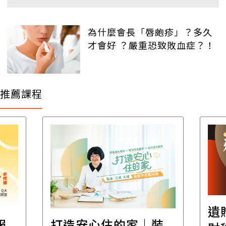
為什麼會長「唇皰疹」？多久
才會好 ？嚴重恐致敗血症？！
推薦課程
遺
報
打造安心住的家｜裝