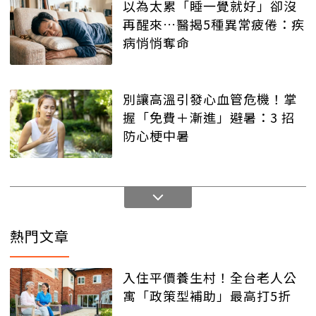
以為太累「睡一覺就好」卻沒
再醒來…醫揭5種異常疲倦：疾
病悄悄奪命
別讓高溫引發心血管危機！掌
握「免費＋漸進」避暑：3 招
防心梗中暑
熱門文章
入住平價養生村！全台老人公
寓「政策型補助」最高打5折