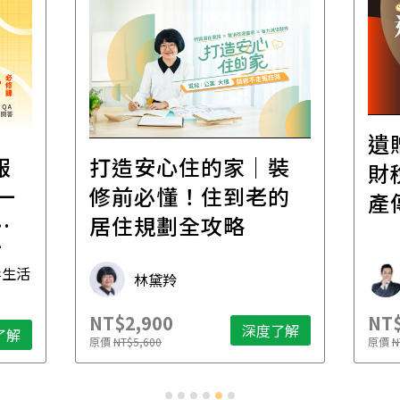
遺
報
打造安心住的家｜裝
財
一
修前必懂！住到老的
產
一
居住規劃全攻略
先
毒生活
林黛羚
NT$2,900
NT$
深度了解
了解
原價
NT$5,600
原價
N