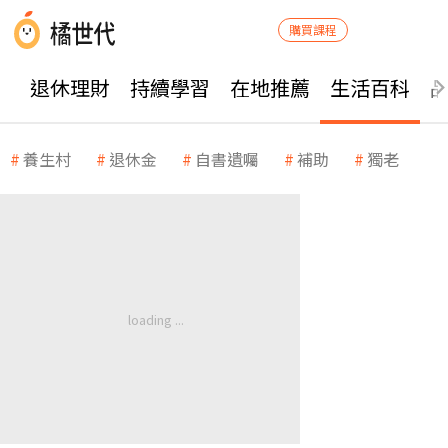
購買課程
退休理財
持續學習
在地推薦
生活百科
養生村
退休金
自書遺囑
補助
獨老