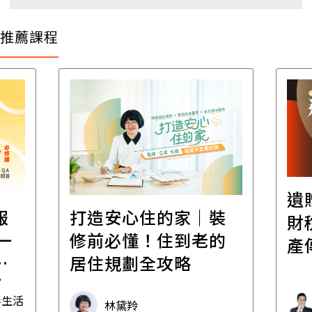
推薦課程
遺
報
打造安心住的家｜裝
財
一
修前必懂！住到老的
產
一
居住規劃全攻略
先
毒生活
林黛羚