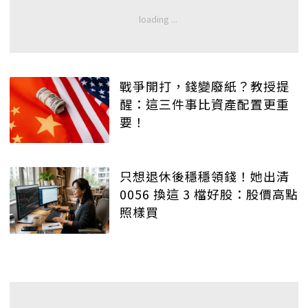
戰爭開打，錢變廢紙？教授提
醒：這三件事比資產配置更重
要！
只想退休後穩穩領錢！她出清
0056 換這 3 檔好股：股價高點
照樣買