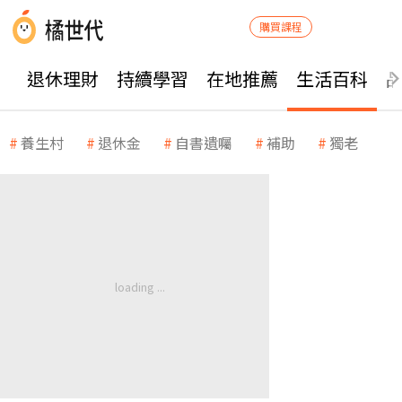
購買課程
退休理財
持續學習
在地推薦
生活百科
養生村
退休金
自書遺囑
補助
獨老