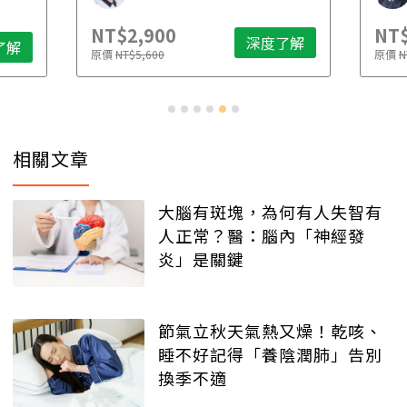
NT$2,900
NT$
深度了解
了解
原價
NT$5,600
原價
N
相關文章
大腦有斑塊，為何有人失智有
人正常？醫：腦內「神經發
炎」是關鍵
節氣立秋天氣熱又燥！乾咳、
睡不好記得「養陰潤肺」告別
換季不適