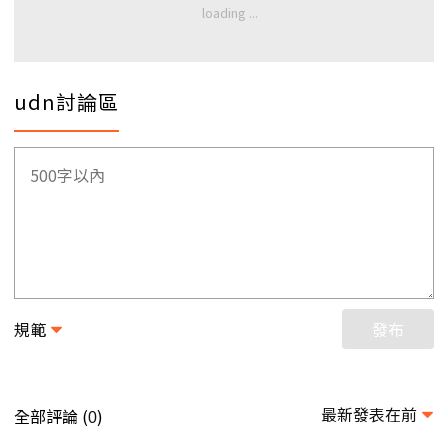
udn討論區
規範
發布
最新發表在前
全部評論 (
)
0