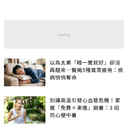
以為太累「睡一覺就好」卻沒
再醒來…醫揭5種異常疲倦：疾
病悄悄奪命
別讓高溫引發心血管危機！掌
握「免費＋漸進」避暑：3 招
防心梗中暑