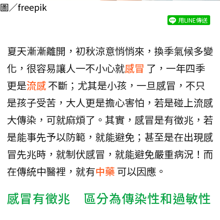
圖／freepik
用LINE傳送
夏天漸漸離開，初秋涼意悄悄來，換季氣候多變
化，很容易讓人一不小心就
感冒
了，一年四季
更是
流感
不斷；尤其是小孩，一旦感冒，不只
是孩子受苦，大人更是擔心害怕，若是碰上流感
大傳染，可就麻煩了。其實，感冒是有徵兆，若
是能事先予以防範，就能避免；甚至是在出現感
冒先兆時，就制伏感冒，就能避免嚴重病況！而
在傳統中醫裡，就有
中藥
可以因應。
感冒有徵兆 區分為傳染性和過敏性