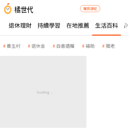
購買課程
退休理財
持續學習
在地推薦
生活百科
養生村
退休金
自書遺囑
補助
獨老