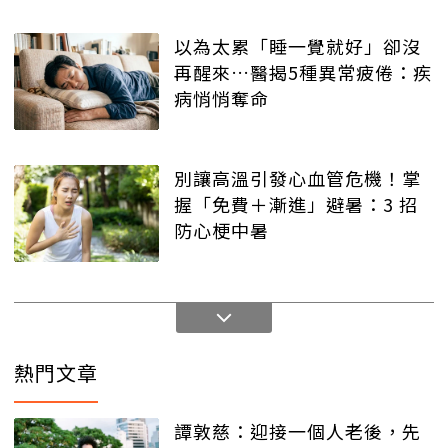
以為太累「睡一覺就好」卻沒
再醒來…醫揭5種異常疲倦：疾
病悄悄奪命
別讓高溫引發心血管危機！掌
握「免費＋漸進」避暑：3 招
防心梗中暑
熱門文章
譚敦慈：迎接一個人老後，先