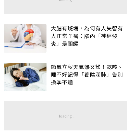
大腦有斑塊，為何有人失智有
人正常？醫：腦內「神經發
炎」是關鍵
節氣立秋天氣熱又燥！乾咳、
睡不好記得「養陰潤肺」告別
換季不適