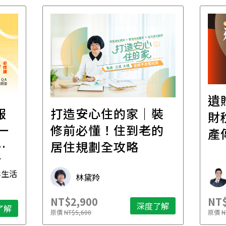
遺
報
打造安心住的家｜裝
財
一
修前必懂！住到老的
產
一
居住規劃全攻略
先
毒生活
林黛羚
NT$2,900
NT$
深度了解
了解
原價
NT$5,600
原價
N