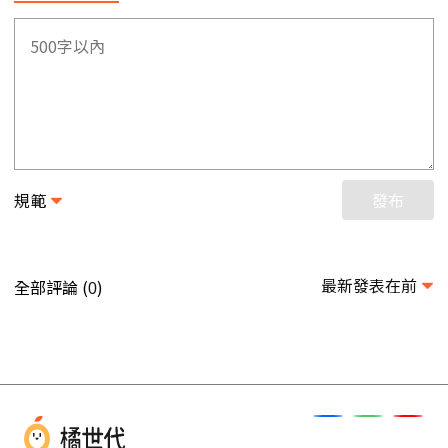
規範
發布
最新發表在前
全部評論 (
)
0