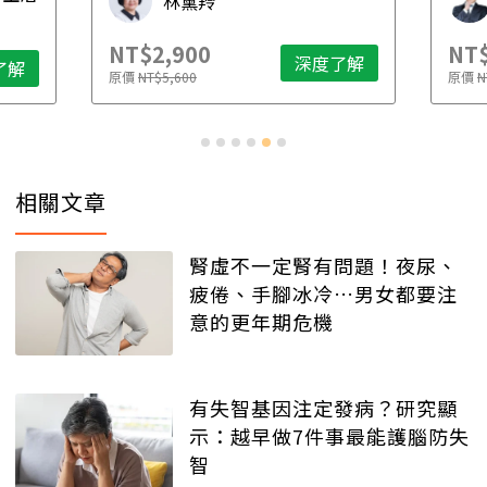
林黛羚
NT$2,900
NT$
深度了解
了解
原價
NT$5,600
原價
N
相關文章
腎虛不一定腎有問題！夜尿、
疲倦、手腳冰冷…男女都要注
意的更年期危機
有失智基因注定發病？研究顯
示：越早做7件事最能護腦防失
智