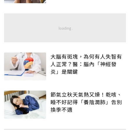
大腦有斑塊，為何有人失智有
人正常？醫：腦內「神經發
炎」是關鍵
節氣立秋天氣熱又燥！乾咳、
睡不好記得「養陰潤肺」告別
換季不適