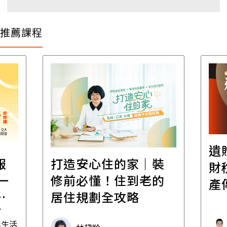
推薦課程
遺
報
打造安心住的家｜裝
財
一
修前必懂！住到老的
產
一
居住規劃全攻略
先
毒生活