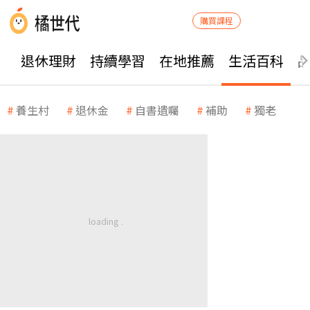
購買課程
退休理財
持續學習
在地推薦
生活百科
養生村
退休金
自書遺囑
補助
獨老