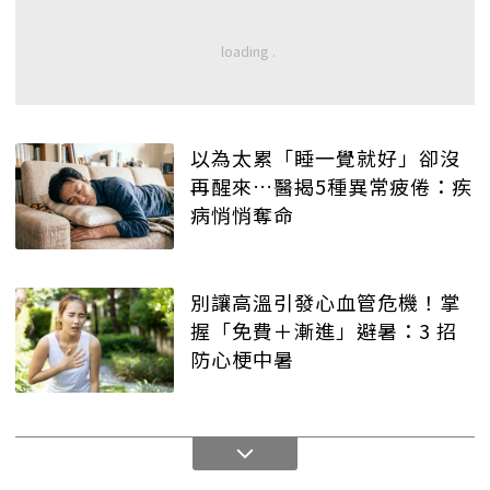
以為太累「睡一覺就好」卻沒
再醒來…醫揭5種異常疲倦：疾
病悄悄奪命
別讓高溫引發心血管危機！掌
握「免費＋漸進」避暑：3 招
防心梗中暑