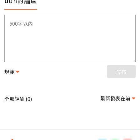
udn討論區
規範
發布
最新發表在前
全部評論 (
)
0