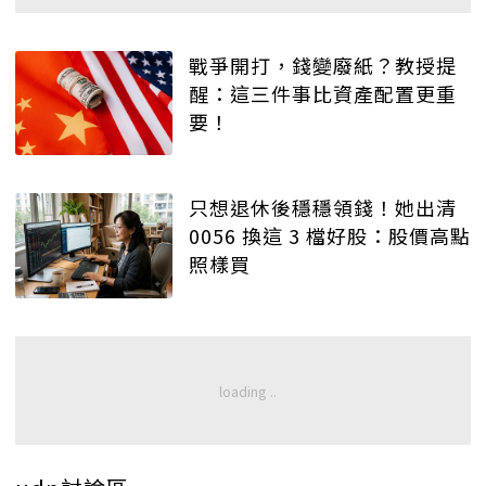
戰爭開打，錢變廢紙？教授提
醒：這三件事比資產配置更重
要！
只想退休後穩穩領錢！她出清
0056 換這 3 檔好股：股價高點
照樣買