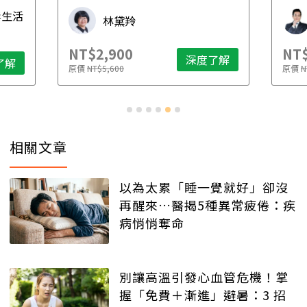
先
毒生活
林黛羚
NT$2,900
NT$
深度了解
了解
原價
NT$5,600
原價
N
相關文章
以為太累「睡一覺就好」卻沒
再醒來…醫揭5種異常疲倦：疾
病悄悄奪命
別讓高溫引發心血管危機！掌
握「免費＋漸進」避暑：3 招