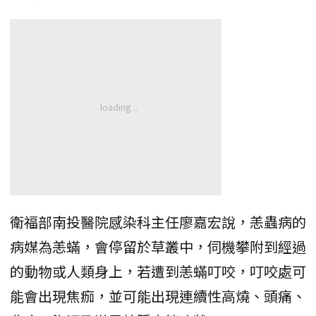
衛福部南投醫院感染科主任廖嘉宏說，恙蟲病的
病媒為恙蟎，會停留於草叢中，伺機攀附到經過
的動物或人類身上，若遭到恙蟎叮咬，叮咬處可
能會出現焦痂，並可能出現連續性高燒、頭痛、