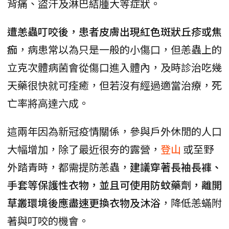
背痛、盜汗及淋巴結腫大等症狀。
遭恙蟲叮咬後，患者皮膚出現紅色斑狀丘疹或焦
痂
，病患常以為只是一般的小傷口，但恙蟲上的
立克次體病菌會從傷口進入體內，及時診治吃幾
天藥很快就可痊癒，但若沒有經過適當治療，死
亡率將高達六成。
這兩年因為新冠疫情關係，參與戶外休閒的人口
大幅增加，除了最近很夯的露營，
登山
或至野
外踏青時，都需提防恙蟲，
建議穿著長袖長褲、
手套等保護性衣物，並且可使用防蚊藥劑，離開
草叢環境後應盡速更換衣物及沐浴
，降低恙蟎附
著與叮咬的機會。