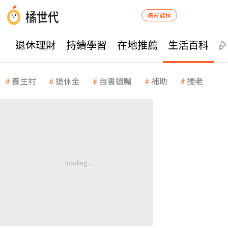
購買課程
退休理財
持續學習
在地推薦
生活百科
養生村
退休金
自書遺囑
補助
獨老