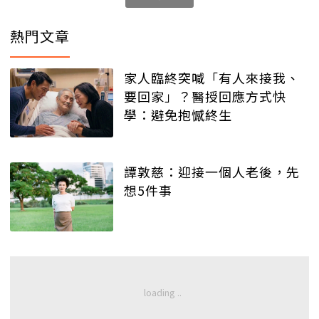
熱門文章
家人臨終突喊「有人來接我、
要回家」？醫授回應方式快
學：避免抱憾終生
譚敦慈：迎接一個人老後，先
想5件事