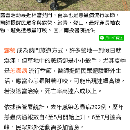
露營活動最近相當熱門，夏季也是恙蟲病流行季節，
醫師提醒民眾參與露營、踏青、登山，最好穿長袖衣
物，避免遭恙蟲叮咬。 圖／南投醫院提供
用LINE傳送
露營
成為熱門旅遊方式，許多營地一到假日就
爆滿，但草地中的恙蟎卻是小小殺手，尤其夏季
是
恙蟲病
流行季節，醫師提醒民眾體驗野外生
活，應當心恙蟲附著叮咬，可能出現連續高燒，
若沒適當治療，死亡率高達六成以上。
依據疾管署統計，去年感染恙蟲病292例，歷年
恙蟲病通報數自4至5月開始上升，6至7月達高
峰，民眾郊外活動需多加留意。