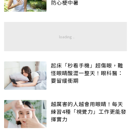
防心梗中暑
起床「秒看手機」超傷眼，難
怪眼睛酸澀一整天！眼科醫：
要留緩衝期
越厲害的人越會用眼睛！每天
練習4種「視覺力」工作更能發
揮實力