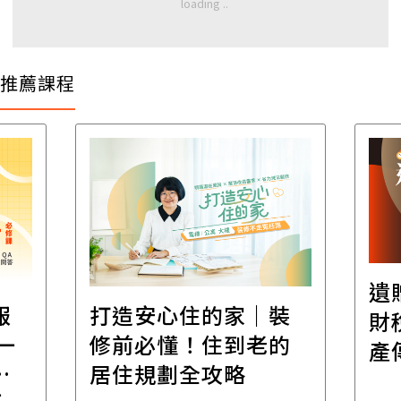
推薦課程
遺
報
打造安心住的家｜裝
財
一
修前必懂！住到老的
產
一
居住規劃全攻略