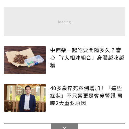
中西藥一起吃要間隔多久？當
心「7大相沖組合」身體越吃越
糟
40多歲猝死案例增加！「這些
症狀」不只累更是奪命警訊 醫
曝2大重要原因