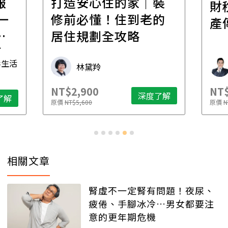
報
打造安心住的家｜裝
財
一
修前必懂！住到老的
產
一
居住規劃全攻略
先
毒生活
林黛羚
NT$2,900
NT$
深度了解
了解
原價
NT$5,600
原價
N
相關文章
腎虛不一定腎有問題！夜尿、
疲倦、手腳冰冷…男女都要注
意的更年期危機