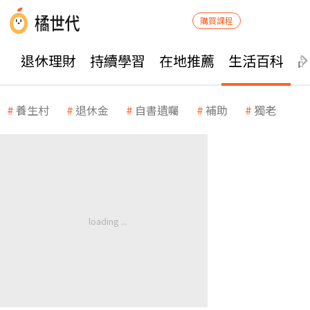
購買課程
退休理財
持續學習
在地推薦
生活百科
養生村
退休金
自書遺囑
補助
獨老