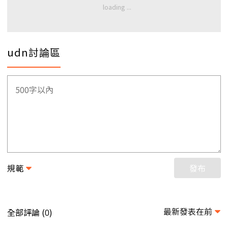
udn討論區
規範
發布
最新發表在前
全部評論 (
)
0