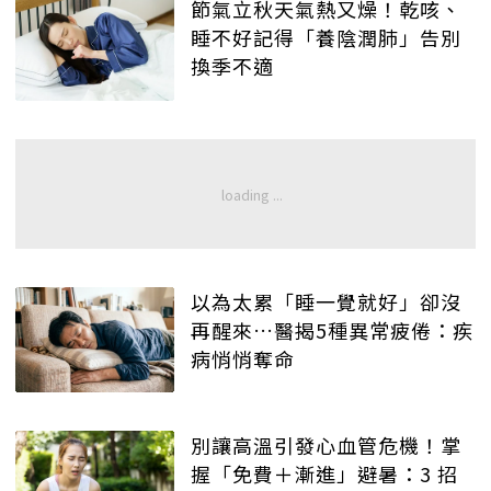
節氣立秋天氣熱又燥！乾咳、
睡不好記得「養陰潤肺」告別
換季不適
以為太累「睡一覺就好」卻沒
再醒來…醫揭5種異常疲倦：疾
病悄悄奪命
別讓高溫引發心血管危機！掌
握「免費＋漸進」避暑：3 招