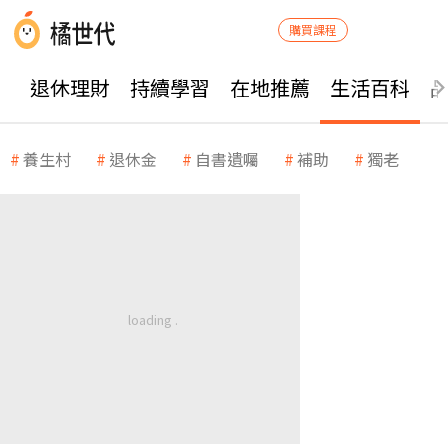
購買課程
退休理財
持續學習
在地推薦
生活百科
養生村
退休金
自書遺囑
補助
獨老