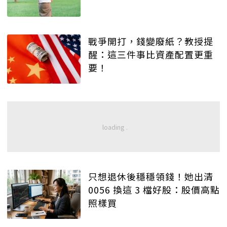
戰爭開打，錢變廢紙？教授提
醒：這三件事比資產配置更重
要！
只想退休後穩穩領錢！她出清
0056 換這 3 檔好股：股價高點
照樣買