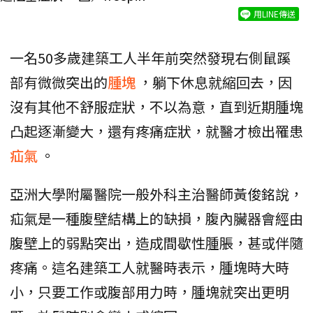
用LINE傳送
一名50多歲建築工人半年前突然發現右側鼠蹊
部有微微突出的
腫塊
，躺下休息就縮回去，因
沒有其他不舒服症狀，不以為意，直到近期腫塊
凸起逐漸變大，還有疼痛症狀，就醫才檢出罹患
疝氣
。
亞洲大學附屬醫院一般外科主治醫師黃俊銘說，
疝氣是一種腹壁結構上的缺損，腹內臟器會經由
腹壁上的弱點突出，造成間歇性腫脹，甚或伴隨
疼痛。這名建築工人就醫時表示，腫塊時大時
小，只要工作或腹部用力時，腫塊就突出更明