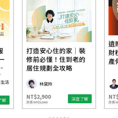
遺
報
打造安心住的家｜裝
財
一
修前必懂！住到老的
產
一
居住規劃全攻略
先
毒生活
林黛羚
NT$2,900
NT$
深度了解
了解
原價
NT$5,600
原價
N