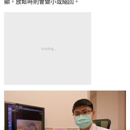
顯，放鬆時則會變小或縮回。