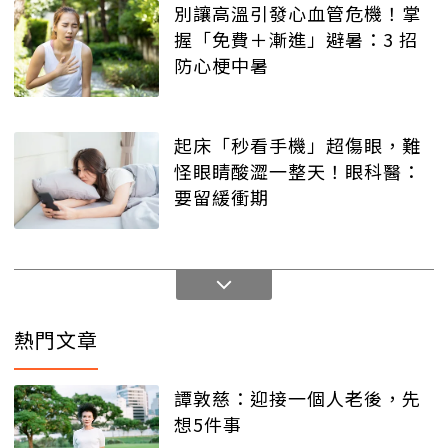
別讓高溫引發心血管危機！掌
握「免費＋漸進」避暑：3 招
防心梗中暑
起床「秒看手機」超傷眼，難
怪眼睛酸澀一整天！眼科醫：
要留緩衝期
熱門文章
譚敦慈：迎接一個人老後，先
想5件事