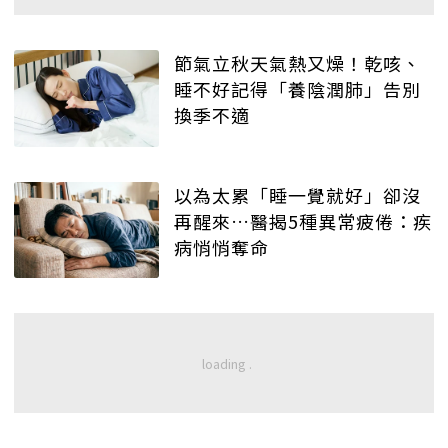
節氣立秋天氣熱又燥！乾咳、
睡不好記得「養陰潤肺」告別
換季不適
以為太累「睡一覺就好」卻沒
再醒來…醫揭5種異常疲倦：疾
病悄悄奪命