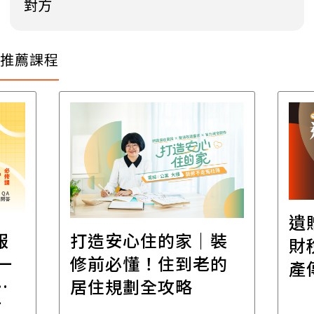
對方
推薦課程
遺
報
打造安心住的家｜裝
財
一
修前必懂！住到老的
產
一
居住規劃全攻略
先