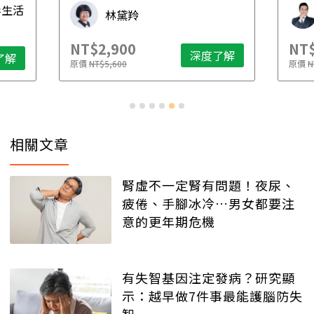
毒生活
林黛羚
NT$2,900
NT$
深度了解
了解
原價
NT$5,600
原價
N
相關文章
腎虛不一定腎有問題！夜尿、
疲倦、手腳冰冷…男女都要注
意的更年期危機
有失智基因注定發病？研究顯
示：越早做7件事最能護腦防失
智