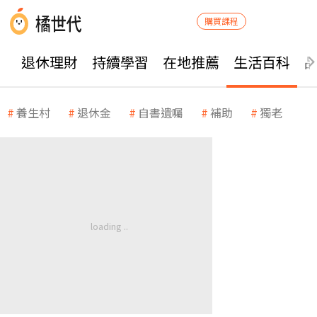
購買課程
退休理財
持續學習
在地推薦
生活百科
養生村
退休金
自書遺囑
補助
獨老