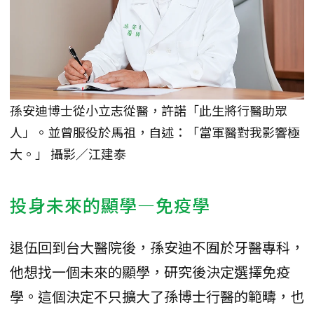
孫安迪博士從小立志從醫，許諾「此生將行醫助眾
人」。並曾服役於馬祖，自述：「當軍醫對我影響極
大。」 攝影／江建泰
投身未來的顯學—免疫學
退伍回到台大醫院後，孫安迪不囿於牙醫專科，
他想找一個未來的顯學，研究後決定選擇免疫
學。這個決定不只擴大了孫博士行醫的範疇，也