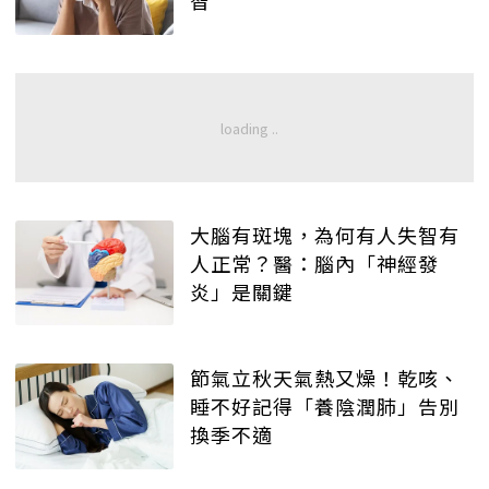
大腦有斑塊，為何有人失智有
人正常？醫：腦內「神經發
炎」是關鍵
節氣立秋天氣熱又燥！乾咳、
睡不好記得「養陰潤肺」告別
換季不適