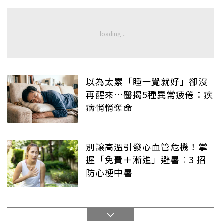
以為太累「睡一覺就好」卻沒
再醒來…醫揭5種異常疲倦：疾
病悄悄奪命
別讓高溫引發心血管危機！掌
握「免費＋漸進」避暑：3 招
防心梗中暑