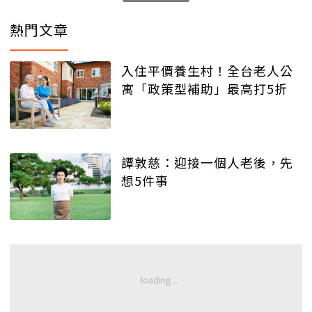
熱門文章
入住平價養生村！全台老人公
寓「政策型補助」最高打5折
譚敦慈：迎接一個人老後，先
想5件事