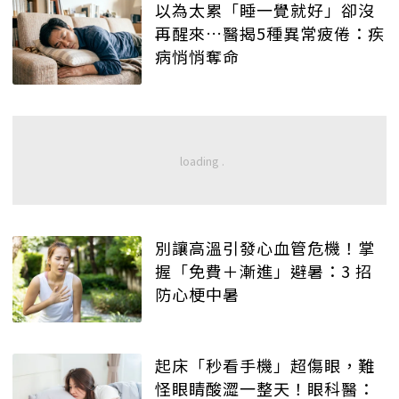
以為太累「睡一覺就好」卻沒
再醒來…醫揭5種異常疲倦：疾
病悄悄奪命
別讓高溫引發心血管危機！掌
握「免費＋漸進」避暑：3 招
防心梗中暑
起床「秒看手機」超傷眼，難
怪眼睛酸澀一整天！眼科醫：