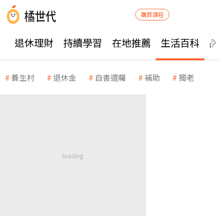
購買課程
退休理財
持續學習
在地推薦
生活百科
養生村
退休金
自書遺囑
補助
獨老