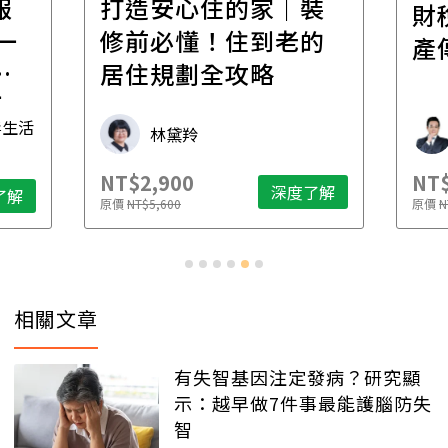
報
打造安心住的家｜裝
財
一
修前必懂！住到老的
產
一
居住規劃全攻略
先
毒生活
林黛羚
NT$2,900
NT$
深度了解
了解
原價
NT$5,600
原價
N
相關文章
有失智基因注定發病？研究顯
示：越早做7件事最能護腦防失
智