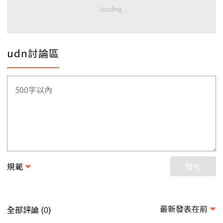
udn討論區
規範
發布
最新發表在前
全部評論 (
)
0