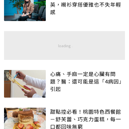
英，襯衫穿搭優雅也不失年輕
感
心痛、手麻一定是心臟有問
題？醫：還可能是這「4病因」
引起
甜點控必看！桃園特色西餐館
－舒芙蕾、巧克力蛋糕，每一
口都回味無窮