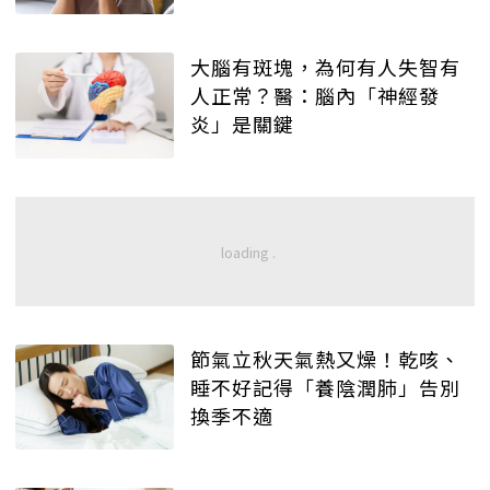
大腦有斑塊，為何有人失智有
人正常？醫：腦內「神經發
炎」是關鍵
節氣立秋天氣熱又燥！乾咳、
睡不好記得「養陰潤肺」告別
換季不適