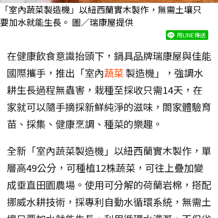
「室內蔬菜製造機」以紐西蘭實木製作，無需土壤只
要加水就能生長。 圖／瑞康屋提供
用LINE傳送
在健康飲食意識抬頭下，鍋具品牌瑞康屋與佳能
國際攜手，推出「室內
蔬菜
製造機」，強調水
耕生長過程無蟲害，栽種至採收只需14天，在
家就可以隨手摘採新鮮純淨的滋味，閤家體驗育
苗、採集、健康烹調、種菜的樂趣。
全新「室內蔬菜製造機」以紐西蘭實木製作，單
層高49公分，可種植12株蔬菜，可往上疊加變
成垂直田園農場。使用可分解的荷蘭岩棉，搭配
挪威水耕技術，採專利自動水循環系統，無需土