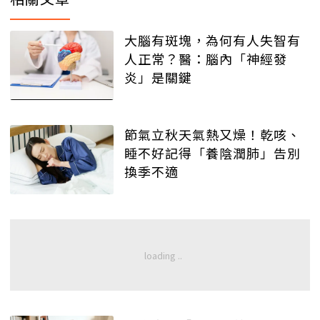
大腦有斑塊，為何有人失智有
人正常？醫：腦內「神經發
炎」是關鍵
節氣立秋天氣熱又燥！乾咳、
睡不好記得「養陰潤肺」告別
換季不適