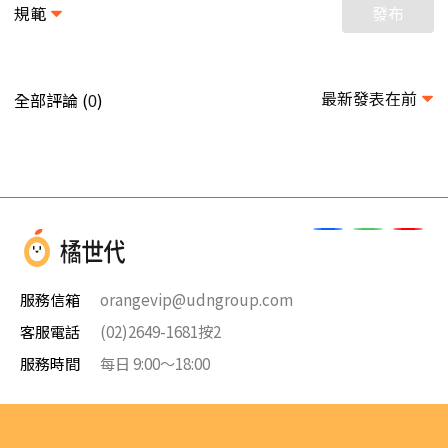
規範
發布
最新發表在前
全部評論 (
)
0
服務信箱
orangevip@udngroup.com
客服電話
(02)2649-1681按2
服務時間
每日 9:00～18:00