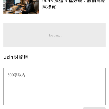
0056 換這 3 檔好股：股價高點
照樣買
udn討論區