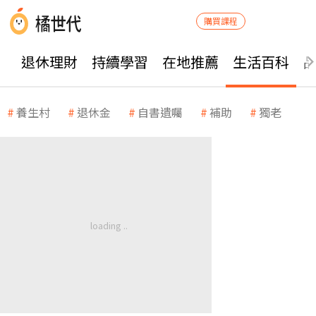
購買課程
退休理財
持續學習
在地推薦
生活百科
養生村
退休金
自書遺囑
補助
獨老