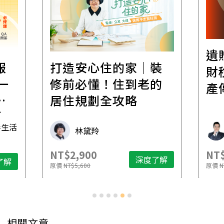
遺
報
打造安心住的家｜裝
財
一
修前必懂！住到老的
產
一
居住規劃全攻略
先
毒生活
林黛羚
NT$2,900
NT$
深度了解
了解
原價
NT$5,600
原價
N
相關文章