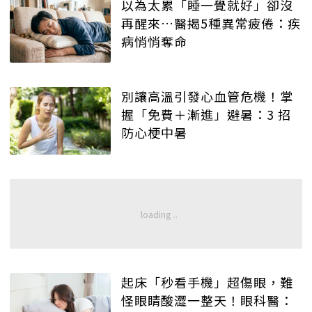
以為太累「睡一覺就好」卻沒
再醒來…醫揭5種異常疲倦：疾
病悄悄奪命
別讓高溫引發心血管危機！掌
握「免費＋漸進」避暑：3 招
防心梗中暑
起床「秒看手機」超傷眼，難
怪眼睛酸澀一整天！眼科醫：