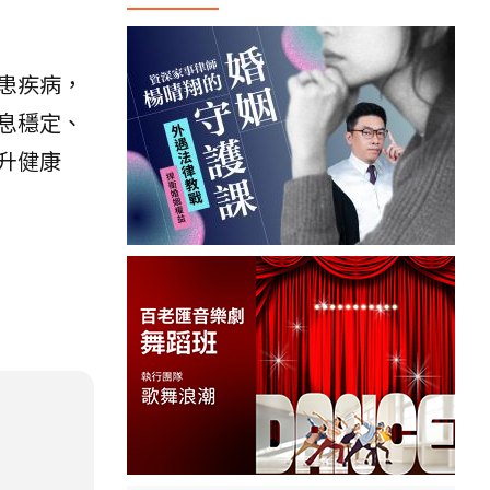
患疾病，
息穩定、
升健康