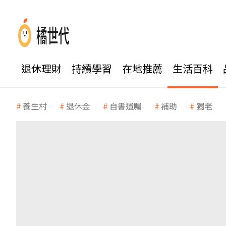
退休理財
持續學習
在地推薦
生活百科
養生村
退休金
自書遺囑
補助
獨老