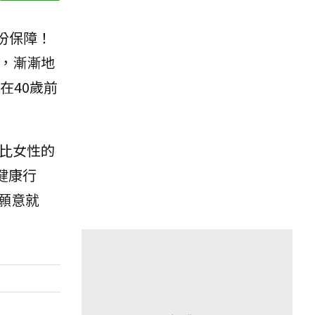
份保障！
，漸漸地
在40歲前
，比女性的
健康行
願意就