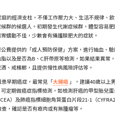
家庭的經濟支柱，不僅工作壓力大、生活不規律、飲
症候群的候選人。初期發生代謝症候群，體型容易肥
腸胃蠕動不佳，少數會有攝護腺肥大的症狀。
署公費提供的「成人預防保健」方案，進行抽血、驗
脂以及是否為B、C肝帶原等檢測，如果結果異常
戒酒、戒檳榔，且提供慢性病風險評估等。
罹患早期癌症，最常見「
大腸癌
」，建議40歲以上
，可定期做癌症指標檢測，如檢測肝癌的甲型胎兒蛋
EA）及肺癌指標細胞角質蛋白片段21-1（CYFRA2
檢查，確認是否有瘜肉或有無腫瘤等。