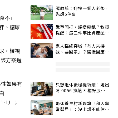
譚敦慈：迎接一個人老後，
先想5件事
食不正
胖、糖尿
戰爭開打，錢變廢紙？教授
提醒：這三件事比資產配置
更重要！
家人臨終突喊「有人來接
尿，檢視
我、要回家」？醫授回應方
式快學：避免抱憾終生
，該方案還
男性如果有
只想退休後穩穩領錢！她出
清 0056 換這 3 檔好股：
白
股價高點照樣買
1-1）；
退休養生村新趨勢「和大學
當鄰居」：沒上課不能住、
宿舍變養老房