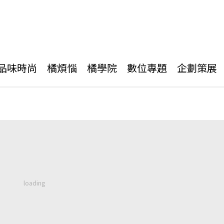
品味時尚
橘煩惱
橘學院
數位專題
企劃策展