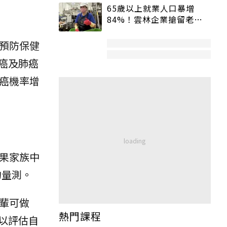
65歲以上就業人口暴增
84%！雲林企業搶留老員
工：穩定性高、經驗豐富
預防保健
癌及肺癌
癌機率增
果家族中
的量測。
輩可做
熱門課程
以評估自