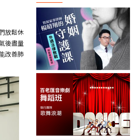
們放鬆休
氣後盡量
能改善肺