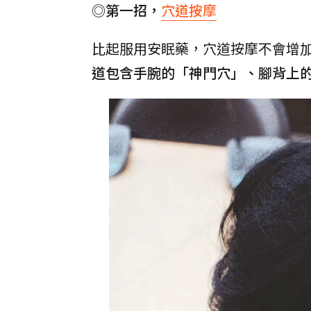
◎第一招，
穴道按摩
比起服用安眠藥，穴道按摩不會增
道包含手腕的「神門穴」、腳背上