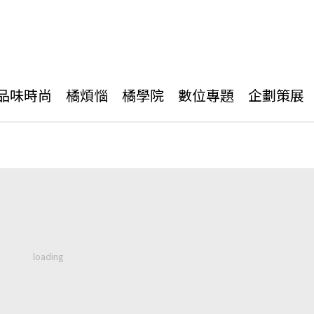
品味時尚
橘煩惱
橘學院
數位專題
企劃策展