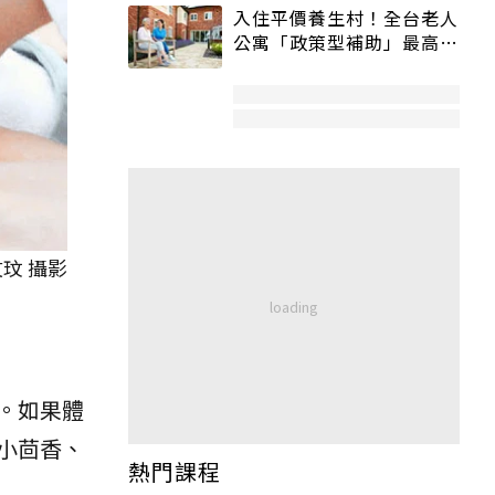
入住平價養生村！全台老人
公寓「政策型補助」最高打
5折
玟 攝影
。如果體
小茴香、
熱門課程