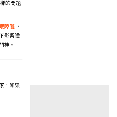
樣的問題
眠障礙
，
下影響睡
門神。
家，如果