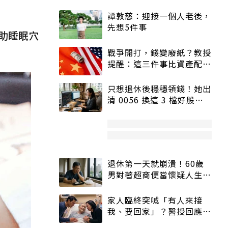
譚敦慈：迎接一個人老後，
先想5件事
助睡眠穴
戰爭開打，錢變廢紙？教授
提醒：這三件事比資產配置
更重要！
只想退休後穩穩領錢！她出
清 0056 換這 3 檔好股：
股價高點照樣買
退休第一天就崩潰！60歲
男對著超商便當懷疑人生
「一切好安靜」
家人臨終突喊「有人來接
我、要回家」？醫授回應方
式快學：避免抱憾終生