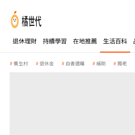
退休理財
持續學習
在地推薦
生活百科
養生村
退休金
自書遺囑
補助
獨老