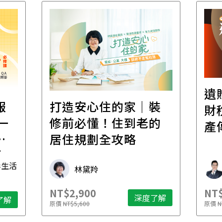
遺
報
打造安心住的家｜裝
財
一
修前必懂！住到老的
產
一
居住規劃全攻略
先
毒生活
林黛羚
NT$2,900
NT$
深度了解
了解
原價
NT$5,600
原價
N