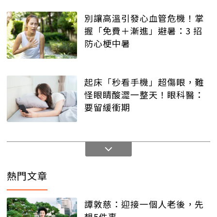
別讓高溫引發心血管危機！掌
握「免費＋漸進」避暑：3 招
防心梗中暑
起床「秒看手機」超傷眼，難
怪眼睛酸澀一整天！眼科醫：
要留緩衝期
熱門文章
譚敦慈：迎接一個人老後，先
想5件事