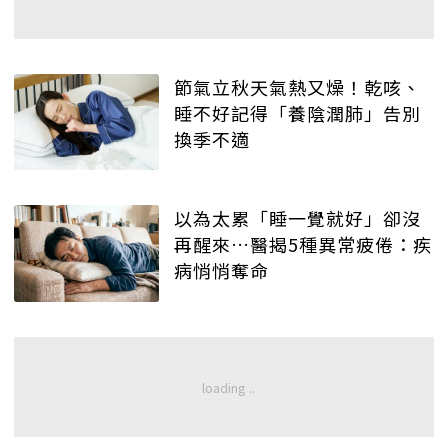
節氣立秋天氣熱又燥！乾咳、
睡不好記得「養陰潤肺」告別
換季不適
以為太累「睡一覺就好」卻沒
再醒來…醫揭5種異常疲倦：疾
病悄悄奪命