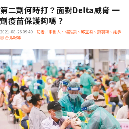
第二劑何時打？面對Delta威脅 一
劑疫苗保護夠嗎？
2021-08-26 09:40
記者／李樹人、楊雅棠、邱宜君、蕭羽耘、謝承
恩 台北報導