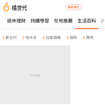
購買課程
退休理財
持續學習
在地推薦
生活百科
養生村
退休金
自書遺囑
補助
獨老