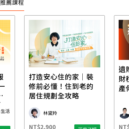
推薦課程
遺
報
打造安心住的家｜裝
財
一
修前必懂！住到老的
產
一
居住規劃全攻略
先
毒生活
林黛羚
NT$2,900
NT$