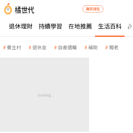
購買課程
退休理財
持續學習
在地推薦
生活百科
養生村
退休金
自書遺囑
補助
獨老