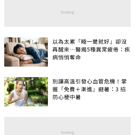
以為太累「睡一覺就好」卻沒
再醒來…醫揭5種異常疲倦：疾
病悄悄奪命
別讓高溫引發心血管危機！掌
握「免費＋漸進」避暑：3 招
防心梗中暑