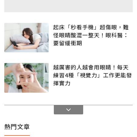
起床「秒看手機」超傷眼，難
怪眼睛酸澀一整天！眼科醫：
要留緩衝期
越厲害的人越會用眼睛！每天
練習4種「視覺力」工作更能發
揮實力
熱門文章