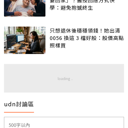
要回家」？醫授回應方式快
學：避免抱憾終生
只想退休後穩穩領錢！她出清
0056 換這 3 檔好股：股價高點
照樣買
udn討論區