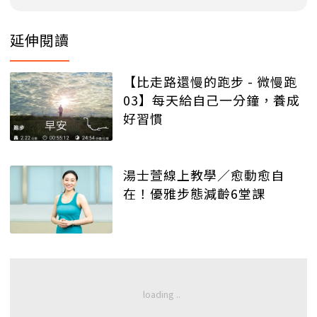
延伸閱讀
【比走路還慢的跑步 - 微慢跑
03】每天給自己一分鐘，養成
好習慣
湯士萱線上教學／愈動愈自
在！優雅步態減齡6堂課