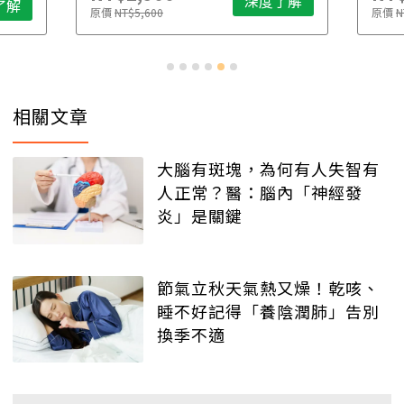
深度了解
了解
原價
NT$5,600
原價
N
相關文章
大腦有斑塊，為何有人失智有
人正常？醫：腦內「神經發
炎」是關鍵
節氣立秋天氣熱又燥！乾咳、
睡不好記得「養陰潤肺」告別
換季不適