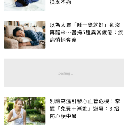
換季不適
以為太累「睡一覺就好」卻沒
再醒來…醫揭5種異常疲倦：疾
病悄悄奪命
別讓高溫引發心血管危機！掌
握「免費＋漸進」避暑：3 招
防心梗中暑