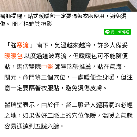
醫師提醒，貼式暖暖包一定要隔著衣服使用，避免燙
傷。 圖／楊雅棠 攝影
用LINE傳送
「強
寒流
」南下，氣溫越來越冷，許多人備妥
暖暖包
以度過這波寒流。但暖暖包可不能隨便
貼，馬偕醫院
中醫
師瞿瑞瑩推薦，貼在氣海、
關元、命門等三個穴位，一處暖便全身暖，但注
意一定要隔著衣服貼，避免燙傷皮膚。
瞿瑞瑩表示，由於任、督二脈是人體精氣的必經
之地，如果做好二脈上的穴位保暖，溫暖之氣就
容易通達到五臟六腑。