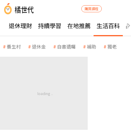
購買課程
退休理財
持續學習
在地推薦
生活百科
養生村
退休金
自書遺囑
補助
獨老