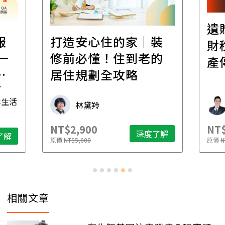
遺
報
打造安心住的家｜裝
財
一
修前必懂！住到老的
產
一
居住規劃全攻略
先
毒生活
林黛羚
NT$2,900
NT$
深度了解
了解
原價
NT$5,600
原價
N
相關文章