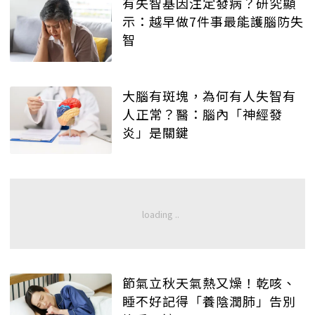
有失智基因注定發病？研究顯
示：越早做7件事最能護腦防失
智
大腦有斑塊，為何有人失智有
人正常？醫：腦內「神經發
炎」是關鍵
節氣立秋天氣熱又燥！乾咳、
睡不好記得「養陰潤肺」告別