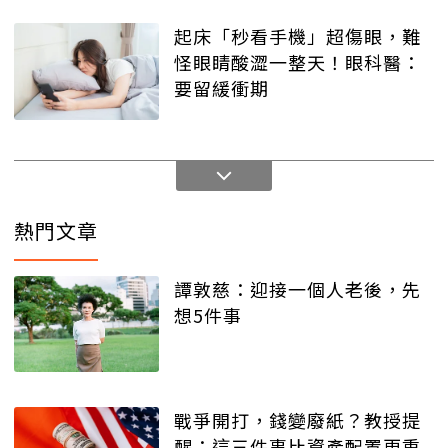
起床「秒看手機」超傷眼，難
怪眼睛酸澀一整天！眼科醫：
要留緩衝期
熱門文章
譚敦慈：迎接一個人老後，先
想5件事
戰爭開打，錢變廢紙？教授提
醒：這三件事比資產配置更重