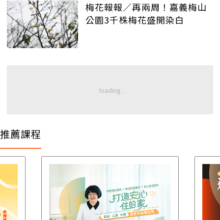
梅花報報／再兩周！嘉義梅山
公園3千株梅花盛開染白
推薦課程