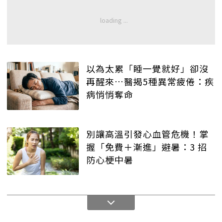
以為太累「睡一覺就好」卻沒
再醒來…醫揭5種異常疲倦：疾
病悄悄奪命
別讓高溫引發心血管危機！掌
握「免費＋漸進」避暑：3 招
防心梗中暑