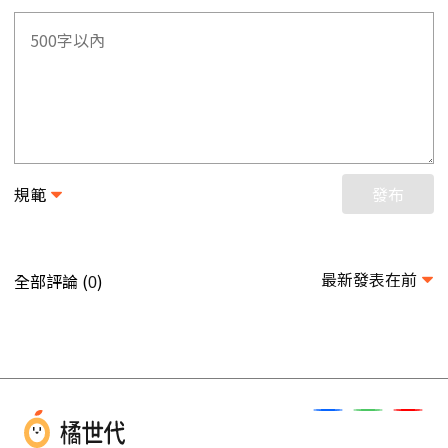
規範
發布
最新發表在前
全部評論 (
)
0