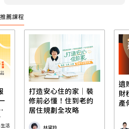
推薦課程
遺
報
打造安心住的家｜裝
財
一
修前必懂！住到老的
產
一
居住規劃全攻略
先
毒生活
林黛羚