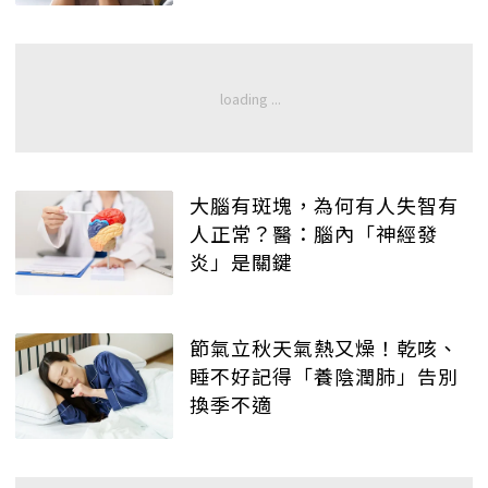
大腦有斑塊，為何有人失智有
人正常？醫：腦內「神經發
炎」是關鍵
節氣立秋天氣熱又燥！乾咳、
睡不好記得「養陰潤肺」告別
換季不適