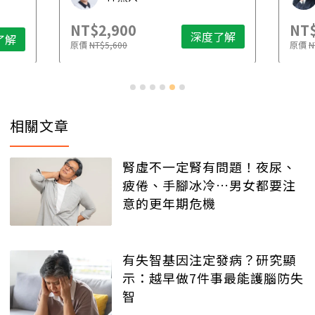
NT$2,900
NT$
深度了解
了解
原價
NT$5,600
原價
N
相關文章
腎虛不一定腎有問題！夜尿、
疲倦、手腳冰冷…男女都要注
意的更年期危機
有失智基因注定發病？研究顯
示：越早做7件事最能護腦防失
智