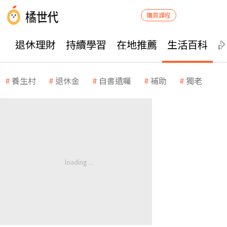
購買課程
退休理財
持續學習
在地推薦
生活百科
養生村
退休金
自書遺囑
補助
獨老