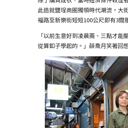
此造就鹽埕商圈獨領時代潮流，大
福路至新樂街短短100公尺即有3
「以前生意好到凌晨兩、三點才能
從算釦子學起的。」薛喬月笑著回