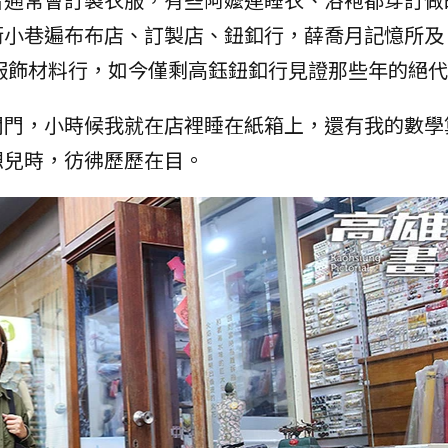
街小巷遍布布店、訂製店、鈕釦行，薛喬月記憶所及
間服飾材料行，如今僅剩高鈺鈕釦行見證那些年的絕
關門，小時候我就在店裡睡在紙箱上，還有我的數學
想兒時，彷彿歷歷在目。