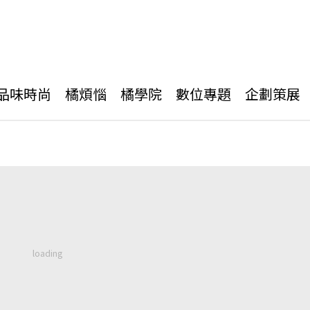
品味時尚
橘煩惱
橘學院
數位專題
企劃策展