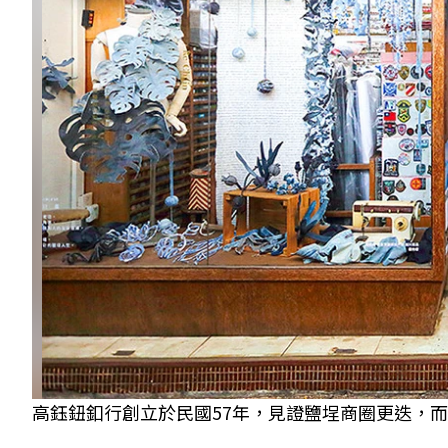
高鈺鈕釦行創立於民國57年，見證鹽埕商圈更迭，而今