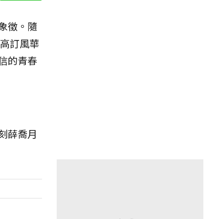
象徵。隨
高訂風華
信的青春
刻薛喬月