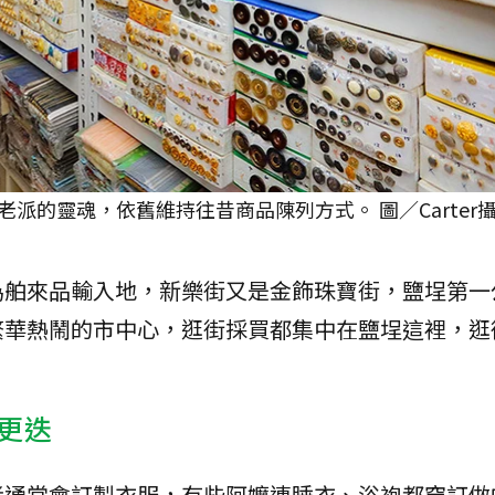
派的靈魂，依舊維持往昔商品陳列方式。 圖／Carter
為舶來品輸入地，新樂街又是金飾珠寶街，鹽埕第一
繁華熱鬧的市中心，逛街採買都集中在鹽埕這裡，逛
更迭
者通常會訂製衣服，有些阿嬤連睡衣、浴袍都穿訂做