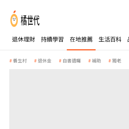
退休理財
持續學習
在地推薦
生活百科
養生村
退休金
自書遺囑
補助
獨老