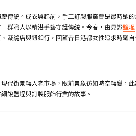
節慶傳統。成衣興起前，手工訂製服飾曾是最時髦的
有一群職人以精湛手藝守護傳統。今春，由見證
鹽埕
莊、裁縫店與鈕釦行，回望昔日港都女性追求時髦自
，現代街景轉入老市場，眼前景象彷如時空轉變，此
客細說鹽埕與訂製服飾行業的故事。