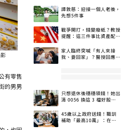
譚敦慈：迎接一個人老後，
先想5件事
戰爭開打，錢變廢紙？教授
提醒：這三件事比資產配置
更重要！
家人臨終突喊「有人來接
攝影
我、要回家」？醫授回應方
式快學：避免抱憾終生
公有零售
街的男男
只想退休後穩穩領錢！她出
清 0056 換這 3 檔好股：
股價高點照樣買
45歲以上政府送錢！職訓
補助「最高10萬」：在
職、待業都能申請
的，也因