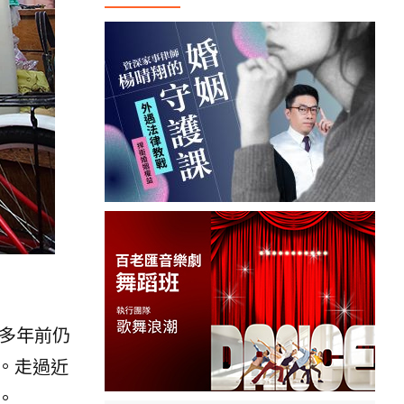
多年前仍
。走過近
。