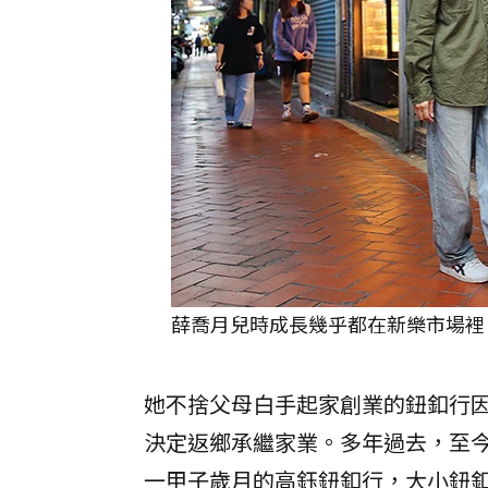
薛喬月兒時成長幾乎都在新樂市場裡，
她不捨父母白手起家創業的鈕釦行因
決定返鄉承繼家業。多年過去，至
一甲子歲月的高鈺鈕釦行，大小鈕