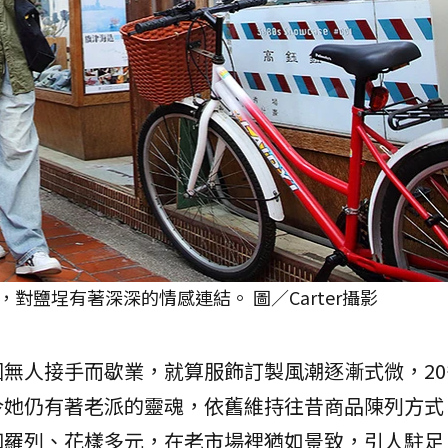
對鹽埕有著深深的情感連結。 圖／Carter攝影
無人接手而歇業，就算服飾訂製風潮逐漸式微，20
今她仍有著老派的靈魂，依舊維持往昔商品陳列方式
釦羅列、花樣多元，在老市場裡猶如景致，引人駐足