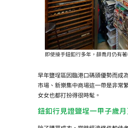
即使接手鈕釦行多年，薛喬月仍有著老
早年鹽埕區因臨港口碼頭優勢而成
市場、新樂集中商場這一帶是非常
女女也都打扮得很時髦。
鈕釦行見證鹽埕一甲子歲月
除了購買成衣，當時經濟條件較佳