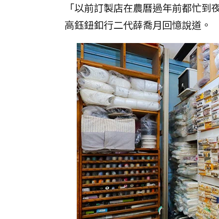
「以前訂製店在農曆過年前都忙到
高鈺鈕釦行二代薛喬月回憶說道。