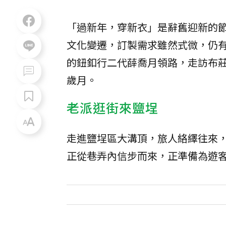
「過新年，穿新衣」是辭舊迎新的
文化變遷，訂製需求雖然式微，仍
的鈕釦行二代薛喬月領路，走訪布
歲月。
老派逛街來鹽埕
走進鹽埕區大溝頂，旅人絡繹往來
正從巷弄內信步而來，正準備為遊