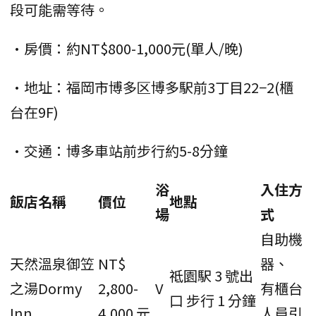
段可能需等待。
•房價：約NT$800-1,000元(單人/晚)
•地址：福岡市博多区博多駅前3丁目22−2(櫃
台在9F)
•交通：博多車站前步行約5-8分鐘
浴
入住方
飯店名稱
價位
地點
場
式
自助機
天然溫泉御笠
NT$
器、
祗園駅 3 號出
之湯Dormy
2,800-
V
有櫃台
口 步行 1 分鐘
Inn
4,000 元
人員引