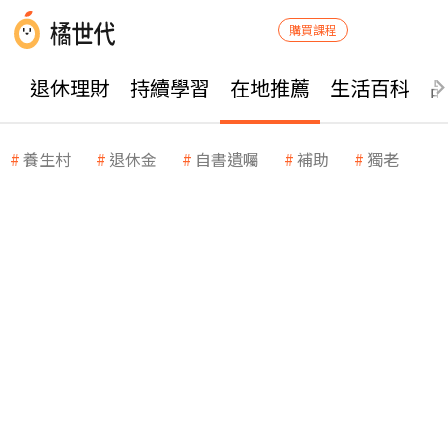
購買課程
退休理財
持續學習
在地推薦
生活百科
養生村
退休金
自書遺囑
補助
獨老