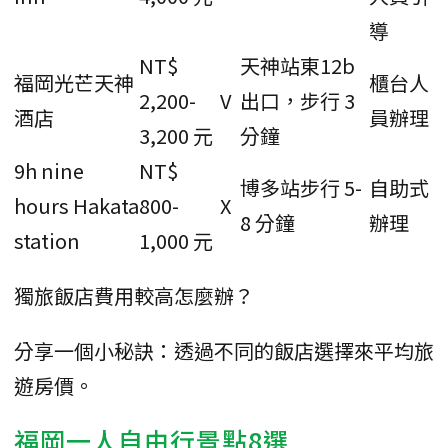
導
NT$
天神站東12b
福岡光芒天神
櫃台人
2,200-
V
出口，步行 3
酒店
員辦理
3,200 元
分鐘
9h nine
NT$
博多站步行 5-
自助式
hours Hakata
800-
X
8 分鐘
辦理
station
1,000 元
獨旅飯店費用較高怎麼辦？
分享一個小秘訣：透過不同的飯店選擇來平均旅
遊房價。
福岡一人自由行景點8選