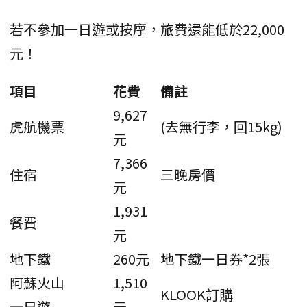
若不參加一日遊或按摩，旅費還能低於22,000
元！
項目
花費
備註
9,627
虎航機票
(去無行李，回15kg)
元
7,366
住宿
三晚房價
元
1,931
餐費
元
地下鐵
260元
地下鐵一日券*2張
阿蘇火山
1,510
KLOOK訂購
一日遊
元