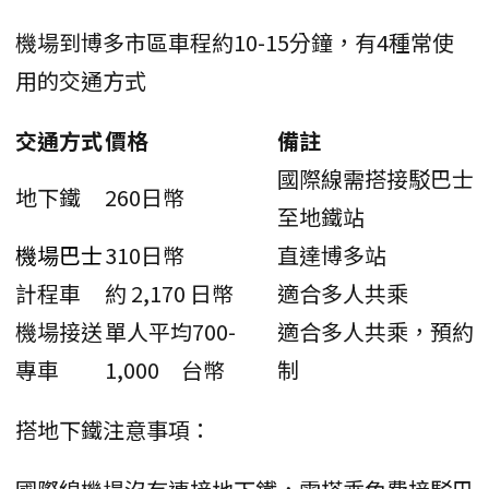
機場到博多市區車程約10-15分鐘，有4種常使
用的交通方式
交通方式
價格
備註
國際線需搭接駁巴士
地下鐵
260日幣
至地鐵站
機場巴士
310日幣
直達博多站
計程車
約 2,170 日幣
適合多人共乘
機場接送
單人平均700-
適合多人共乘，預約
專車
1,000 台幣
制
搭地下鐵注意事項：