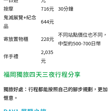
按摩
716元
30分鐘
鬼滅展覽+紀念
644元
品
不同站點價位也不同，
寄放置物櫃
228元
中型約500-700日幣
2,035
伴手禮
元
福岡獨旅四天三夜行程分享
獨旅好處：行程都能按照自己的腳步規劃，更加
愜意。