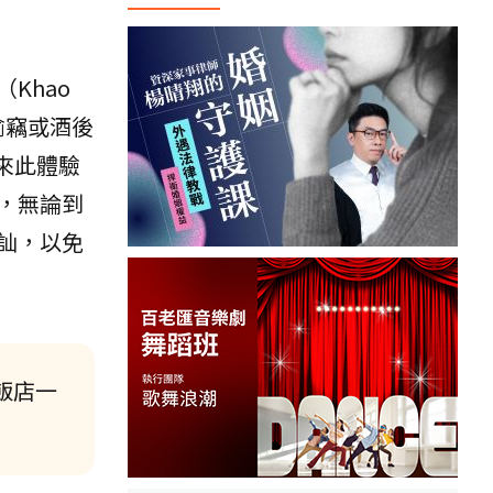
Khao
偷竊或酒後
客來此體驗
，無論到
訕，以免
飯店一