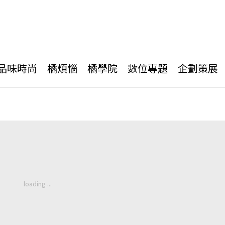
品味時尚
橘煩惱
橘學院
數位專題
企劃策展