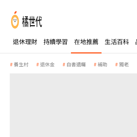
退休理財
持續學習
在地推薦
生活百科
養生村
退休金
自書遺囑
補助
獨老