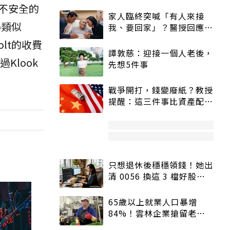
不安全的
家人臨終突喊「有人來接
b類似
我、要回家」？醫授回應方
式快學：避免抱憾終生
lt的收費
譚敦慈：迎接一個人老後，
Klook
先想5件事
戰爭開打，錢變廢紙？教授
提醒：這三件事比資產配置
更重要！
只想退休後穩穩領錢！她出
清 0056 換這 3 檔好股：
股價高點照樣買
65歲以上就業人口暴增
84%！雲林企業搶留老員
工：穩定性高、經驗豐富