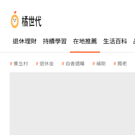
退休理財
持續學習
在地推薦
生活百科
養生村
退休金
自書遺囑
補助
獨老