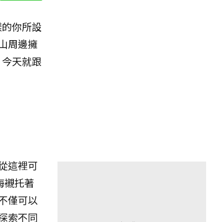
樣的你所設
山周邊擁
。今天就跟
從這裡可
海襯托著
不僅可以
探索不同