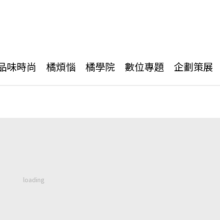
品味時尚
橘煩惱
橘學院
數位專題
企劃策展