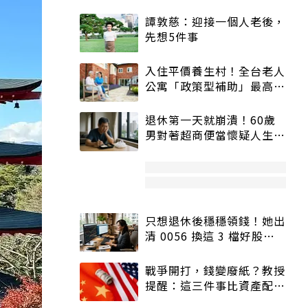
譚敦慈：迎接一個人老後，
先想5件事
入住平價養生村！全台老人
公寓「政策型補助」最高打
5折
退休第一天就崩潰！60歲
男對著超商便當懷疑人生
「一切好安靜」
只想退休後穩穩領錢！她出
清 0056 換這 3 檔好股：
股價高點照樣買
戰爭開打，錢變廢紙？教授
提醒：這三件事比資產配置
更重要！