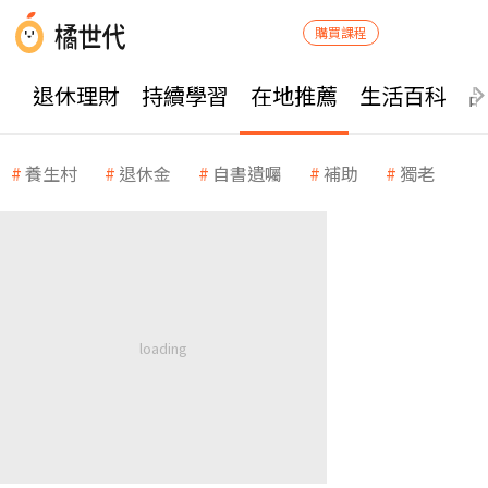
購買課程
退休理財
持續學習
在地推薦
生活百科
養生村
退休金
自書遺囑
補助
獨老