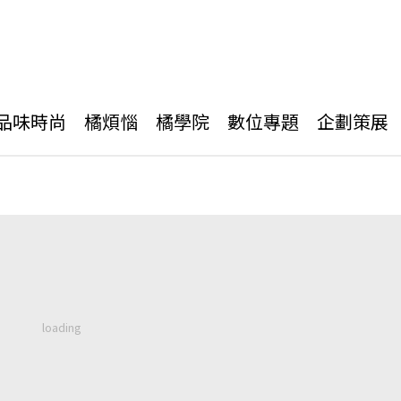
品味時尚
橘煩惱
橘學院
數位專題
企劃策展