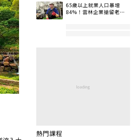
65歲以上就業人口暴增
84%！雲林企業搶留老員
工：穩定性高、經驗豐富
熱門課程