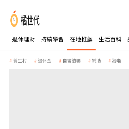
退休理財
持續學習
在地推薦
生活百科
養生村
退休金
自書遺囑
補助
獨老