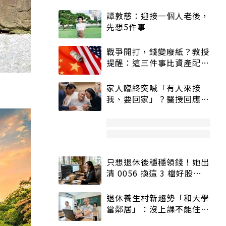
譚敦慈：迎接一個人老後，
先想5件事
戰爭開打，錢變廢紙？教授
提醒：這三件事比資產配置
更重要！
家人臨終突喊「有人來接
我、要回家」？醫授回應方
式快學：避免抱憾終生
只想退休後穩穩領錢！她出
清 0056 換這 3 檔好股：
股價高點照樣買
退休養生村新趨勢「和大學
當鄰居」：沒上課不能住、
宿舍變養老房