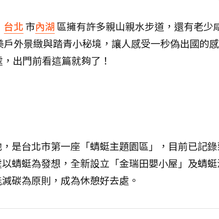
！
台北
市
內湖
區擁有許多親山親水步道，還有老少
美戶外景緻與踏青小秘境，讓人感受一秒偽出國的感
處，出門前看這篇就夠了！
池，是台北市第一座「蜻蜓主題園區」，目前已記錄
處以蜻蜓為發想，全新設立「金瑞田嬰小屋」及蜻蜓
能減碳為原則，成為休憩好去處。