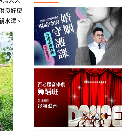
道流入大
供良好棲
親水澤。