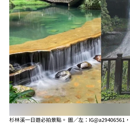
杉林溪一日遊必拍景點。 圖／左：IG@a29406561，中：I