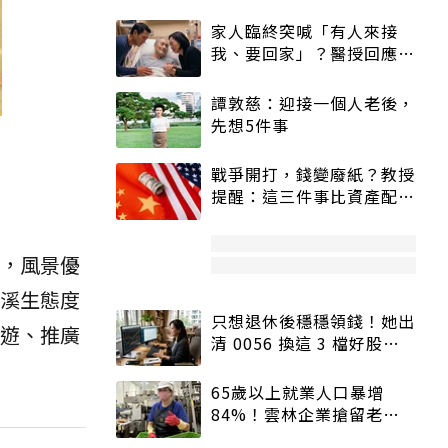
家人臨終突喊「有人來接
我、要回家」？醫授回應方
式快學：避免抱憾終生
譚敦慈：迎接一個人老後，
先想5件事
戰爭開打，錢變廢紙？教授
提醒：這三件事比資產配置
更重要！
，風景優
林溪生態度
只想退休後穩穩領錢！她出
旅遊、推廣
清 0056 換這 3 檔好股：
股價高點照樣買
65歲以上就業人口暴增
84%！雲林企業搶留老員
工：穩定性高、經驗豐富