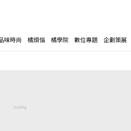
品味時尚
橘煩惱
橘學院
數位專題
企劃策展