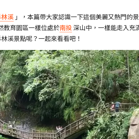
杉林溪
」，本篇帶大家認識一下這個美麗又熱門的景
然教育園區一樣位處於
南投
深山中，一樣能走入充
杉林溪景點呢？一起來看看吧！