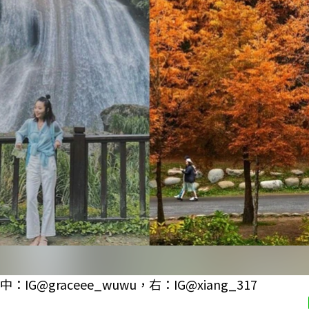
G@graceee_wuwu，右：IG@xiang_317