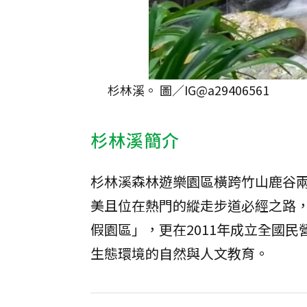
杉林溪。 圖／IG@a29406561
杉林溪簡介
杉林溪森林遊樂園區橫跨竹山鹿谷
美且位在熱門的縱走步道必經之路，
假園區」，更在2011年成立全國
生態環境的自然與人文教育。