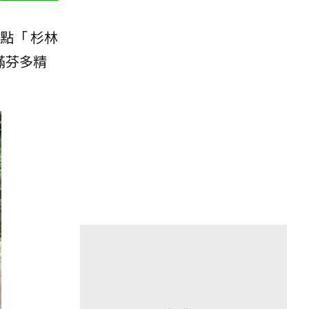
點「 杉林
滿芬多精