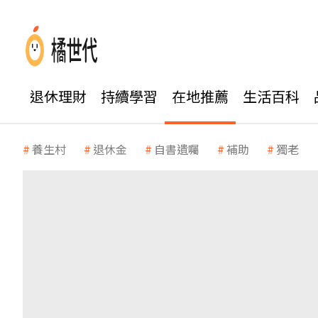
退休理財
持續學習
在地推薦
生活百科
養生村
退休金
自書遺囑
補助
獨老