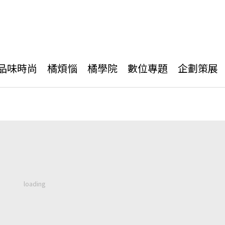
品味時尚
橘煩惱
橘學院
數位專題
企劃策展