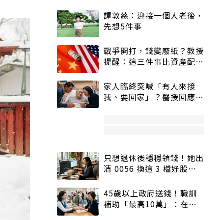
譚敦慈：迎接一個人老後，
先想5件事
戰爭開打，錢變廢紙？教授
提醒：這三件事比資產配置
更重要！
家人臨終突喊「有人來接
我、要回家」？醫授回應方
式快學：避免抱憾終生
只想退休後穩穩領錢！她出
清 0056 換這 3 檔好股：
股價高點照樣買
45歲以上政府送錢！職訓
補助「最高10萬」：在
職、待業都能申請