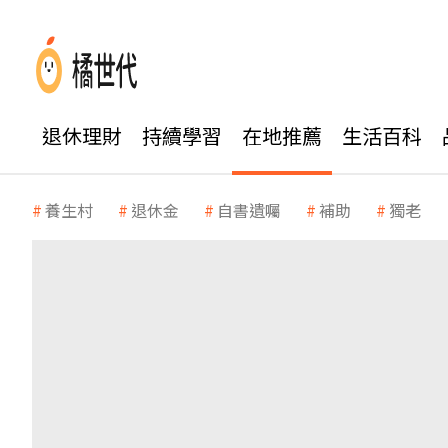
退休理財
持續學習
在地推薦
生活百科
養生村
退休金
自書遺囑
補助
獨老