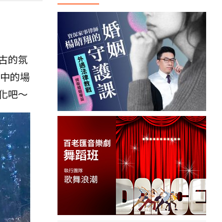
古的氛
」中的場
化吧～