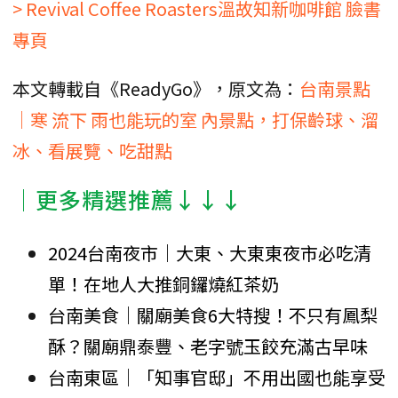
> Revival Coffee Roasters溫故知新咖啡館 臉書
專頁
本文轉載自《ReadyGo》，原文為：
台南景點
｜寒 流下 雨也能玩的室 內景點，打保齡球、溜
冰、看展覽、吃甜點
│更多精選推薦↓↓↓
2024台南夜市｜大東、大東東夜市必吃清
單！在地人大推銅鑼燒紅茶奶
台南美食｜關廟美食6大特搜！不只有鳳梨
酥？關廟鼎泰豐、老字號玉餃充滿古早味
台南東區│「知事官邸」不用出國也能享受