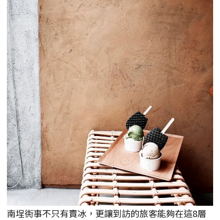
南埕衖事不只有賣冰，更讓到訪的旅客能夠在這8層