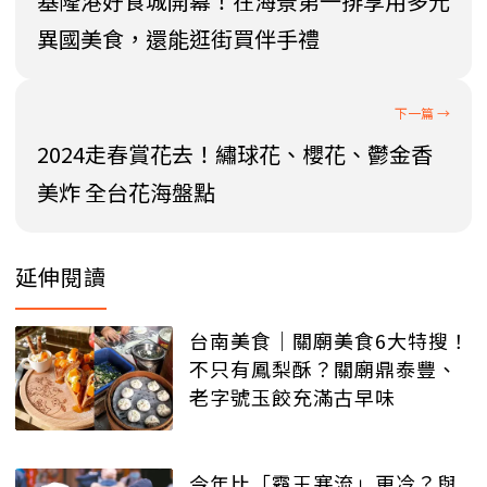
基隆港好食城開幕！在海景第一排享用多元
異國美食，還能逛街買伴手禮
2024走春賞花去！繡球花、櫻花、鬱金香
美炸 全台花海盤點
延伸閱讀
台南美食｜關廟美食6大特搜！
不只有鳳梨酥？關廟鼎泰豐、
老字號玉餃充滿古早味
今年比「霸王寒流」更冷？與