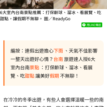
6大室內台南景點推薦：打保齡球、溜冰、看展覽、吃
甜點，讓假期不無聊。 圖／ReadyGo
用LINE傳送
編按：連假出遊擔心
下雨
、天氣不佳影響
一整天出遊好心情？
台南
旅遊達人授6大
室內台南
景點
：打保齡球、溜冰、看展
覽、吃
甜點
讓美好
假期
不無聊！
在冷冷的冬季出遊，有些人會選擇溫暖一些的南