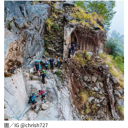
圖／IG @chrish727