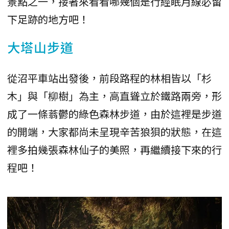
景點之一，接著來看看哪幾個是行經眠月線必留
下足跡的地方吧！
大塔山步道
從沼平車站出發後，前段路程的林相皆以「杉
木」與「柳樹」為主，高直聳立於鐵路兩旁，形
成了一條蓊鬱的綠色森林步道，由於這裡是步道
的開端，大家都尚未呈現辛苦狼狽的狀態，在這
裡多拍幾張森林仙子的美照，再繼續接下來的行
程吧！