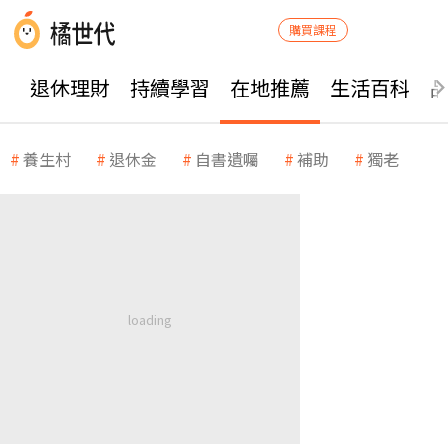
購買課程
退休理財
持續學習
在地推薦
生活百科
養生村
退休金
自書遺囑
補助
獨老