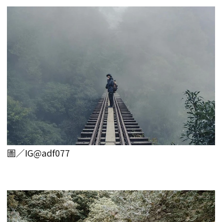
圖／IG@adf077