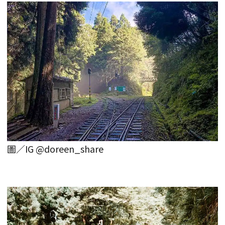
圖／IG @doreen_share