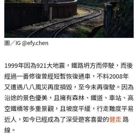
圖／IG @efy.chen
1999年因為921大地震，鐵路坍方而停駛，而後
經過一番修復曾經短暫恢復通車，不料2008年
又遭遇八八風災再度損毀，至今未再復駛。因為
沿途的景色優美，且擁有森林、鐵道、車站、高
空鐵橋等多重景觀，且坡度平緩，行走難度平易
近人，如今已經成為了深受遊客喜愛的
健走
路
線。