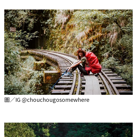
圖／IG @chouchougosomewhere