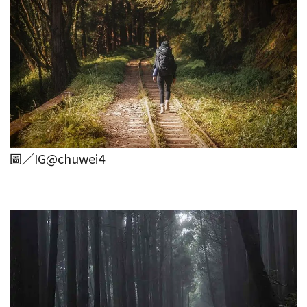
圖／IG@chuwei4