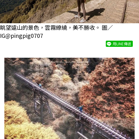
眺望遠山的景色，雲霧繚繞，美不勝收。 圖／
IG@pingpig0707
用LINE傳送