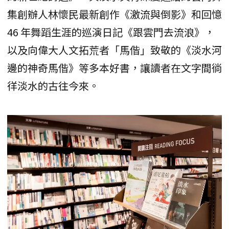
集創辦人林懷民最新創作《激流與倒影》和回憶
46 年舞蹈生涯的巡演日記《跟雲門去流浪》，
以及向偉大人文拓荒者「馬偕」致敬的《淡水河
邊的神奇馬偕》等多本好書，讓讀者在文字間徜
徉淡水的古往今來。