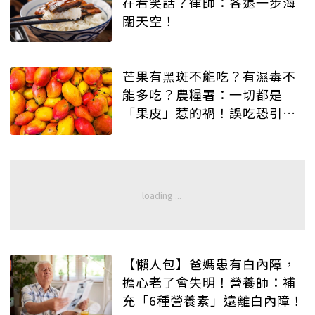
在看笑話？律師：各退一步海
闊天空！
芒果有黑斑不能吃？有濕毒不
能多吃？農糧署：一切都是
「果皮」惹的禍！誤吃恐引發
蕁麻疹、皮膚炎！
【懶人包】爸媽患有白內障，
擔心老了會失明！營養師：補
充「6種營養素」遠離白內障！