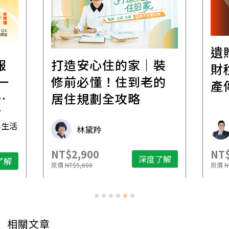
遺
報
打造安心住的家｜裝
財
一
修前必懂！住到老的
產
一
居住規劃全攻略
先
毒生活
林黛羚
NT$2,900
NT$
深度了解
了解
原價
NT$5,600
原價
N
相關文章