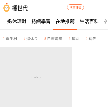
購買課程
退休理財
持續學習
在地推薦
生活百科
養生村
退休金
自書遺囑
補助
獨老